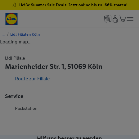
Heiße Summer Sale Deals: Jetzt online bis zu -66% sparen!
/
Lidl Filialen Köln
Loading map...
Lidl Filiale
Marienheider Str. 1, 51069 Köln
Route zur Filiale
Service
Packstation
Hilf uns besser zu werden