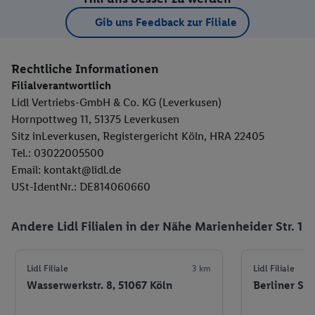
Gib uns Feedback zur Filiale
Rechtliche Informationen
Filialverantwortlich
Lidl Vertriebs-GmbH & Co. KG (Leverkusen)
Hornpottweg 11, 51375 Leverkusen
Sitz inLeverkusen, Registergericht Köln, HRA 22405
Tel.: 03022005500
Email: kontakt@lidl.de
USt-IdentNr.: DE814060660
Andere Lidl Filialen in der Nähe Marienheider Str. 1
Lidl Filiale
3 km
Lidl Filiale
Wasserwerkstr. 8, 51067 Köln
Berliner Str