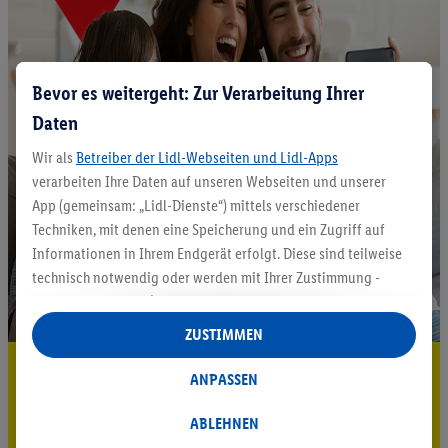
Bevor es weitergeht: Zur Verarbeitung Ihrer
Daten
Wir als
Betreiber der Lidl-Webseiten und Lidl-Apps
verarbeiten Ihre Daten auf unseren Webseiten und unserer
App (gemeinsam: „Lidl-Dienste“) mittels verschiedener
Techniken, mit denen eine Speicherung und ein Zugriff auf
Informationen in Ihrem Endgerät erfolgt. Diese sind teilweise
technisch notwendig oder werden mit Ihrer Zustimmung -
auch durch Partner (u.a.
als separat
oder gemeinsam
Verantwortliche; im Zusammenhang mit dem IAB TCF
ZUSTIMMEN
insgesamt
6
Partner) - für komfortable Einstellungen, zur
5.95 € Versand sparen³²ᵃ
Statistik-Erstellung oder für personalisierte Werbung
ANPASSEN
innerhalb und außerhalb der Lidl-Dienste verwendet.
Jetzt zum Newsletter anmelden
Datenverarbeitungen für personalisierte Werbung werden
ABLEHNEN
durchgeführt, um eigene Werbung auszusteuern und um