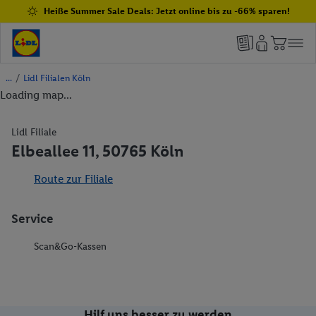
Heiße Summer Sale Deals: Jetzt online bis zu -66% sparen!
/
Lidl Filialen Köln
Loading map...
Lidl Filiale
Elbeallee 11, 50765 Köln
Route zur Filiale
Service
Scan&Go-Kassen
Hilf uns besser zu werden