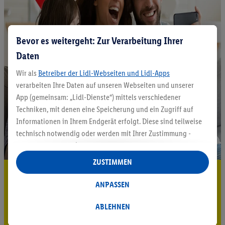
Bevor es weitergeht: Zur Verarbeitung Ihrer
Daten
Wir als
Betreiber der Lidl-Webseiten und Lidl-Apps
verarbeiten Ihre Daten auf unseren Webseiten und unserer
App (gemeinsam: „Lidl-Dienste“) mittels verschiedener
Techniken, mit denen eine Speicherung und ein Zugriff auf
Informationen in Ihrem Endgerät erfolgt. Diese sind teilweise
technisch notwendig oder werden mit Ihrer Zustimmung -
auch durch Partner (u.a.
als separat
oder gemeinsam
Verantwortliche; im Zusammenhang mit dem IAB TCF
ZUSTIMMEN
insgesamt
6
Partner) - für komfortable Einstellungen, zur
5.95 € Versand sparen³²ᵃ
Statistik-Erstellung oder für personalisierte Werbung
ANPASSEN
Jetzt zum Newsletter anmelden
innerhalb und außerhalb der Lidl-Dienste verwendet.
Datenverarbeitungen für personalisierte Werbung werden
ABLEHNEN
Gutschein sichern!
durchgeführt, um eigene Werbung auszusteuern und um