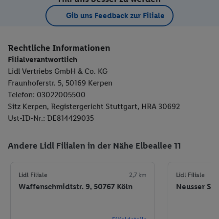
Gib uns Feedback zur Filiale
Rechtliche Informationen
Filialverantwortlich
Lidl Vertriebs GmbH & Co. KG
Fraunhoferstr. 5, 50169 Kerpen
Telefon: 03022005500
Sitz Kerpen, Registergericht Stuttgart, HRA 30692
Ust-ID-Nr.: DE814429035
Andere Lidl Filialen in der Nähe Elbeallee 11
Lidl Filiale
2,7 km
Lidl Filiale
Waffenschmidtstr. 9, 50767 Köln
Neusser Str