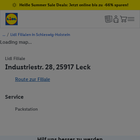
Heiße Summer Sale Deals: Jetzt online bis zu -66% sparen!
/
Lidl Filialen in Schleswig-Holstein
Loading map...
Lidl Filiale
Industriestr. 28, 25917 Leck
Route zur Filiale
Service
Packstation
Hilf uns besser zu werden