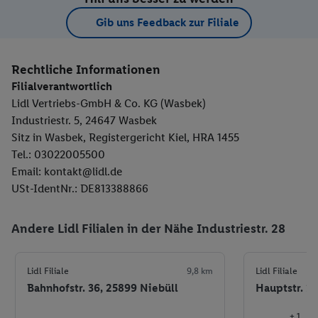
Gib uns Feedback zur Filiale
Rechtliche Informationen
Filialverantwortlich
Lidl Vertriebs-GmbH & Co. KG (Wasbek)
Industriestr. 5, 24647 Wasbek
Sitz in Wasbek, Registergericht Kiel, HRA 1455
Tel.: 03022005500
Email: kontakt@lidl.de
USt-IdentNr.: DE813388866
Andere Lidl Filialen in der Nähe Industriestr. 28
Lidl Filiale
9,8 km
Lidl Filiale
Bahnhofstr. 36, 25899 Niebüll
Hauptstr. 3
+ 1