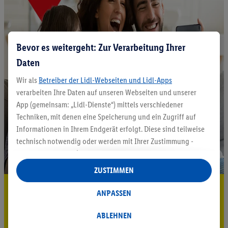
Bevor es weitergeht: Zur Verarbeitung Ihrer
Daten
Wir als
Betreiber der Lidl-Webseiten und Lidl-Apps
verarbeiten Ihre Daten auf unseren Webseiten und unserer
App (gemeinsam: „Lidl-Dienste“) mittels verschiedener
Techniken, mit denen eine Speicherung und ein Zugriff auf
Informationen in Ihrem Endgerät erfolgt. Diese sind teilweise
technisch notwendig oder werden mit Ihrer Zustimmung -
auch durch Partner (u.a.
als separat
oder gemeinsam
Verantwortliche; im Zusammenhang mit dem IAB TCF
ZUSTIMMEN
insgesamt
6
Partner) - für komfortable Einstellungen, zur
5.95 € Versand sparen³²ᵃ
Statistik-Erstellung oder für personalisierte Werbung
ANPASSEN
innerhalb und außerhalb der Lidl-Dienste verwendet.
Jetzt zum Newsletter anmelden
Datenverarbeitungen für personalisierte Werbung werden
ABLEHNEN
durchgeführt, um eigene Werbung auszusteuern und um