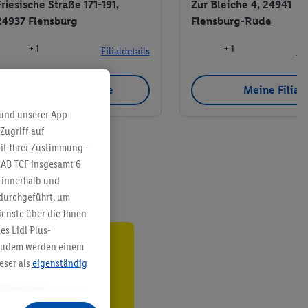
Friesische Straße 171-191,
Zur Bleiche 4, 24941
24937 Flensburg
Flensburg-Rude
+ 1
+ 1
Filialdetails
Fil
Meine Filiale
Meine Filial
 und unserer App
Zugriff auf
it Ihrer Zustimmung -
IAB TCF insgesamt
6
g innerhalb und
 durchgeführt, um
enste über die Ihnen
s Lidl Plus-
. Zudem werden einem
ren³²ᵃ
eser als
eigenständig
den
eren Diensten