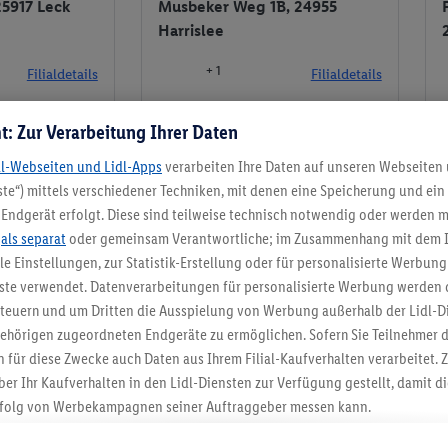
25917 Leck
Musbeker Weg 1B, 24955
Harrislee
+ 1
Filialdetails
Filialdetails
t: Zur Verarbeitung Ihrer Daten
Filiale
Meine Filiale
dl-Webseiten und Lidl-Apps
verarbeiten Ihre Daten auf unseren Webseiten
te“) mittels verschiedener Techniken, mit denen eine Speicherung und ein 
Endgerät erfolgt. Diese sind teilweise technisch notwendig oder werden m
.
als separat
oder gemeinsam Verantwortliche; im Zusammenhang mit dem 
Meine Filiale
ble Einstellungen, zur Statistik-Erstellung oder für personalisierte Werbun
nste verwendet. Datenverarbeitungen für personalisierte Werbung werden
euern und um Dritten die Ausspielung von Werbung außerhalb der Lidl-Di
ehörigen zugeordneten Endgeräte zu ermöglichen. Sofern Sie Teilnehmer de
 für diese Zwecke auch Daten aus Ihrem Filial-Kaufverhalten verarbeitet
5.95 € Versand spa
ber Ihr Kaufverhalten in den Lidl-Diensten zur Verfügung gestellt, damit di
folg von Werbekampagnen seiner Auftraggeber messen kann.
Jetzt zum Newsletter anmel
isierter Werbung basiert auf der Generierung von auch mit Daten von and