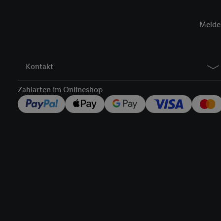
Insbesondere können Sie
werden, damit wir Ihnen
Melde 
Nutzung der Utiq-Techno
widerrufen - jederzeit 
Telekommunikations-basi
Kontakt
die Lidl-Dienste) wider
Durch einen Klick auf „
Zahlarten im Onlineshop
„Zustimmen“ stimmen Si
genannten Partner zu. W
jederzeit mit Wirkung f
finden Sie hier.
Unter „A
nachfolgend schlagwort
Erfolgsmessung:
Gewährleistung der Sic
Anzeige von Werbung un
Verknüpfung verschiede
Messung des Erfolgs v
Technologie für digital
Rechtliche Informationen