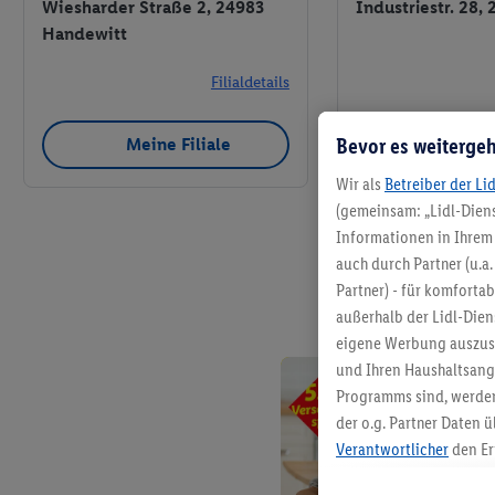
Wiesharder Straße 2, 24983
Industriestr. 28, 
Handewitt
Filialdetails
Bevor es weitergeh
Meine Filiale
Meine 
Wir als
Betreiber der Li
(gemeinsam: „Lidl-Diens
Informationen in Ihrem 
auch durch Partner (u.a
Partner) - für komforta
außerhalb der Lidl-Die
eigene Werbung auszust
und Ihren Haushaltsang
Programms sind, werden
der o.g. Partner Daten ü
Verantwortlicher
den Er
Die Erstellung personal