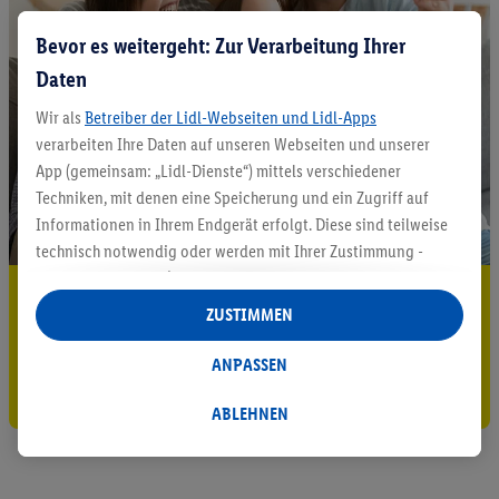
Bevor es weitergeht: Zur Verarbeitung Ihrer
Daten
Wir als
Betreiber der Lidl-Webseiten und Lidl-Apps
verarbeiten Ihre Daten auf unseren Webseiten und unserer
App (gemeinsam: „Lidl-Dienste“) mittels verschiedener
Techniken, mit denen eine Speicherung und ein Zugriff auf
Informationen in Ihrem Endgerät erfolgt. Diese sind teilweise
technisch notwendig oder werden mit Ihrer Zustimmung -
auch durch Partner (u.a.
als separat
oder gemeinsam
5.95 € Versand sparen³²ᵃ
Verantwortliche; im Zusammenhang mit dem IAB TCF
ZUSTIMMEN
insgesamt
6
Partner) - für komfortable Einstellungen, zur
Jetzt zum Newsletter anmelden
Statistik-Erstellung oder für personalisierte Werbung
ANPASSEN
innerhalb und außerhalb der Lidl-Dienste verwendet.
Gutschein sichern!
Datenverarbeitungen für personalisierte Werbung werden
ABLEHNEN
durchgeführt, um eigene Werbung auszusteuern und um
Dritten die Ausspielung von Werbung außerhalb der Lidl-
Dienste über die Ihnen und Ihren Haushaltsangehörigen