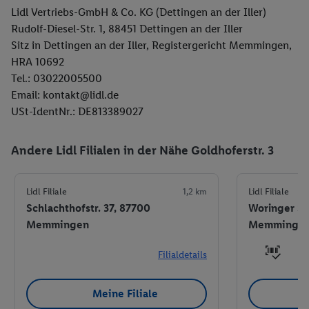
Lidl Vertriebs-GmbH & Co. KG (Dettingen an der Iller)
Rudolf-Diesel-Str. 1, 88451 Dettingen an der Iller
Sitz in Dettingen an der Iller, Registergericht Memmingen,
HRA 10692
Tel.: 03022005500
Email: kontakt@lidl.de
USt-IdentNr.: DE813389027
Andere Lidl Filialen in der Nähe Goldhoferstr. 3
Lidl Filiale
1,2 km
Lidl Filiale
Schlachthofstr. 37, 87700
Woringer St
Memmingen
Memminge
Filialdetails
Meine Filiale