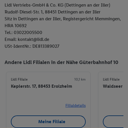
Lidl Vertriebs-GmbH & Co. KG (Dettingen an der Iller)
Rudolf-Diesel-Str. 1, 88451 Dettingen an der Iller
Sitz in Dettingen an der Iller, Registergericht Memmingen,
HRA 10692
Tel.: 03022005500
Email: kontakt@lidl.de
USt-IdentNr.: DE813389027
Andere Lidl Filialen in der Nähe Güterbahnhof 10
Lidl Filiale
10,1 km
Lidl Filiale
Keplerstr. 17, 88453 Erolzheim
Waldseer St
Filialdetails
Meine Filiale