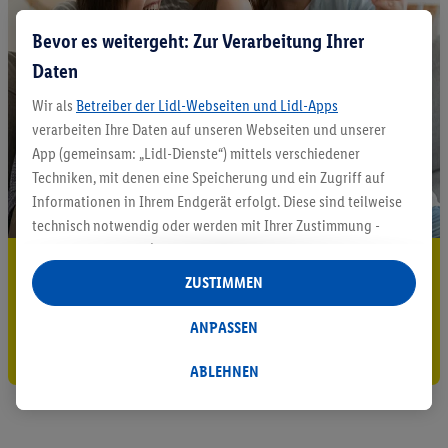
Bevor es weitergeht: Zur Verarbeitung Ihrer
Daten
Wir als
Betreiber der Lidl-Webseiten und Lidl-Apps
verarbeiten Ihre Daten auf unseren Webseiten und unserer
App (gemeinsam: „Lidl-Dienste“) mittels verschiedener
Techniken, mit denen eine Speicherung und ein Zugriff auf
Informationen in Ihrem Endgerät erfolgt. Diese sind teilweise
technisch notwendig oder werden mit Ihrer Zustimmung -
auch durch Partner (u.a.
als separat
oder gemeinsam
5.95 € Versand sparen³²ᵃ
Verantwortliche; im Zusammenhang mit dem IAB TCF
ZUSTIMMEN
insgesamt
6
Partner) - für komfortable Einstellungen, zur
Jetzt zum Newsletter anmelden
Statistik-Erstellung oder für personalisierte Werbung
ANPASSEN
innerhalb und außerhalb der Lidl-Dienste verwendet.
Gutschein sichern!
Datenverarbeitungen für personalisierte Werbung werden
ABLEHNEN
durchgeführt, um eigene Werbung auszusteuern und um
Dritten die Ausspielung von Werbung außerhalb der Lidl-
Dienste über die Ihnen und Ihren Haushaltsangehörigen