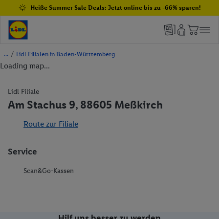
Heiße Summer Sale Deals: Jetzt online bis zu -66% sparen!
/
Lidl Filialen in Baden-Württemberg
Loading map...
Lidl Filiale
Am Stachus 9, 88605 Meßkirch
Route zur Filiale
Service
Scan&Go-Kassen
Hilf uns besser zu werden