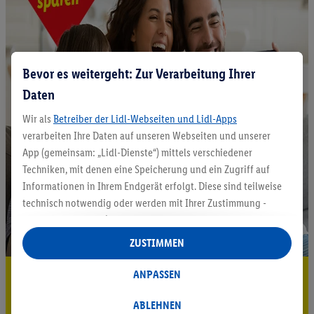
Bevor es weitergeht: Zur Verarbeitung Ihrer
Daten
Wir als
Betreiber der Lidl-Webseiten und Lidl-Apps
verarbeiten Ihre Daten auf unseren Webseiten und unserer
App (gemeinsam: „Lidl-Dienste“) mittels verschiedener
Techniken, mit denen eine Speicherung und ein Zugriff auf
Informationen in Ihrem Endgerät erfolgt. Diese sind teilweise
technisch notwendig oder werden mit Ihrer Zustimmung -
auch durch Partner (u.a.
als separat
oder gemeinsam
Verantwortliche; im Zusammenhang mit dem IAB TCF
ZUSTIMMEN
insgesamt
6
Partner) - für komfortable Einstellungen, zur
Statistik-Erstellung oder für personalisierte Werbung
5.95 € Versand sparen³²ᵃ
ANPASSEN
innerhalb und außerhalb der Lidl-Dienste verwendet.
Jetzt zum Newsletter anmelden
Datenverarbeitungen für personalisierte Werbung werden
ABLEHNEN