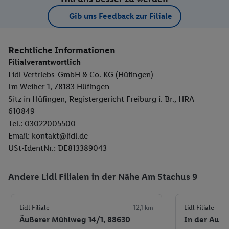
Gib uns Feedback zur Filiale
Rechtliche Informationen
Filialverantwortlich
Lidl Vertriebs-GmbH & Co. KG (Hüfingen)
Im Weiher 1, 78183 Hüfingen
Sitz in Hüfingen, Registergericht Freiburg i. Br., HRA
610849
Tel.: 03022005500
Email: kontakt@lidl.de
USt-IdentNr.: DE813389043
Andere Lidl Filialen in der Nähe Am Stachus 9
Lidl Filiale
12,1 km
Lidl Filiale
Äußerer Mühlweg 14/1, 88630
In der Au 4