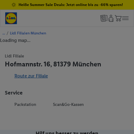
Heiße Summer Sale Deals: Jetzt online bis zu -66% sparen!
/
Lidl Filialen München
Loading map...
Lidl Filiale
Hofmannstr. 16, 81379 München
Route zur Filiale
Service
Packstation
Scan&Go-Kassen
Hilf uns besser zu werden