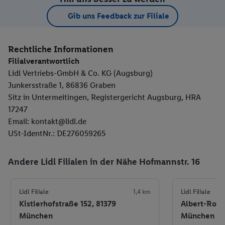
Gib uns Feedback zur Filiale
Rechtliche Informationen
Filialverantwortlich
Lidl Vertriebs-GmbH & Co. KG (Augsburg)
Junkersstraße 1, 86836 Graben
Sitz in Untermeitingen, Registergericht Augsburg, HRA
17247
Email: kontakt@lidl.de
USt-IdentNr.: DE276059265
Andere Lidl Filialen in der Nähe Hofmannstr. 16
Lidl Filiale
1,4 km
Lidl Filiale
Kistlerhofstraße 152, 81379
Albert-Roßh
München
München