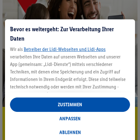
Bevor es weitergeht: Zur Verarbeitung Ihrer
Daten
Wir als
Betreiber der Lidl-Webseiten und Lidl-Apps
verarbeiten Ihre Daten auf unseren Webseiten und unserer
App (gemeinsam: „Lidl-Dienste“) mittels verschiedener
Techniken, mit denen eine Speicherung und ein Zugriff auf
Informationen in Ihrem Endgerät erfolgt. Diese sind teilweise
technisch notwendig oder werden mit Ihrer Zustimmung -
auch durch Partner (u.a.
als separat
oder gemeinsam
Verantwortliche; im Zusammenhang mit dem IAB TCF
ZUSTIMMEN
insgesamt
6
Partner) - für komfortable Einstellungen, zur
5.95 € Versand sparen³²ᵃ
Statistik-Erstellung oder für personalisierte Werbung
ANPASSEN
innerhalb und außerhalb der Lidl-Dienste verwendet.
Jetzt zum Newsletter anmelden
Datenverarbeitungen für personalisierte Werbung werden
ABLEHNEN
durchgeführt, um eigene Werbung auszusteuern und um