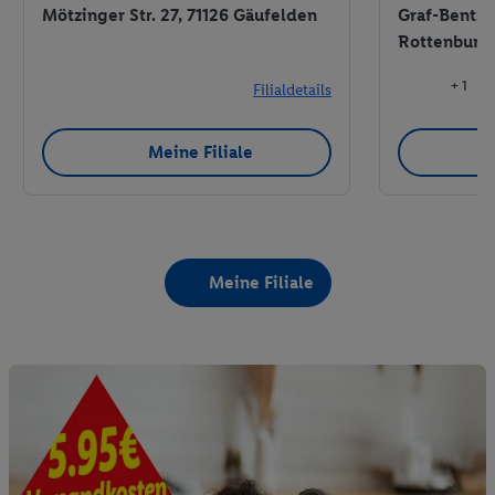
Mötzinger Str. 27, 71126 Gäufelden
Graf-Bentze
Rottenburg
+ 1
Filialdetails
Meine Filiale
Meine Filiale