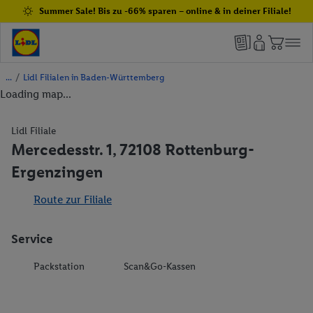
Summer Sale! Bis zu -66% sparen – online & in deiner Filiale!
/
Lidl Filialen in Baden-Württemberg
Loading map...
Lidl Filiale
Mercedesstr. 1, 72108 Rottenburg-
Ergenzingen
Route zur Filiale
Service
Packstation
Scan&Go-Kassen