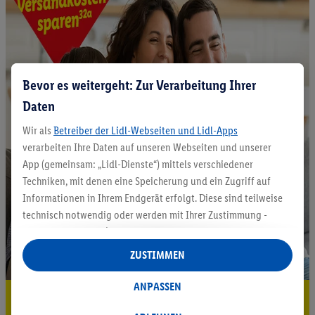
Bevor es weitergeht: Zur Verarbeitung Ihrer
Daten
Wir als
Betreiber der Lidl-Webseiten und Lidl-Apps
verarbeiten Ihre Daten auf unseren Webseiten und unserer
App (gemeinsam: „Lidl-Dienste“) mittels verschiedener
Techniken, mit denen eine Speicherung und ein Zugriff auf
Informationen in Ihrem Endgerät erfolgt. Diese sind teilweise
technisch notwendig oder werden mit Ihrer Zustimmung -
auch durch Partner (u.a.
als separat
oder gemeinsam
Verantwortliche; im Zusammenhang mit dem IAB TCF
ZUSTIMMEN
insgesamt
6
Partner) - für komfortable Einstellungen, zur
Statistik-Erstellung oder für personalisierte Werbung
ANPASSEN
5.95 € Versand sparen³²ᵃ
innerhalb und außerhalb der Lidl-Dienste verwendet.