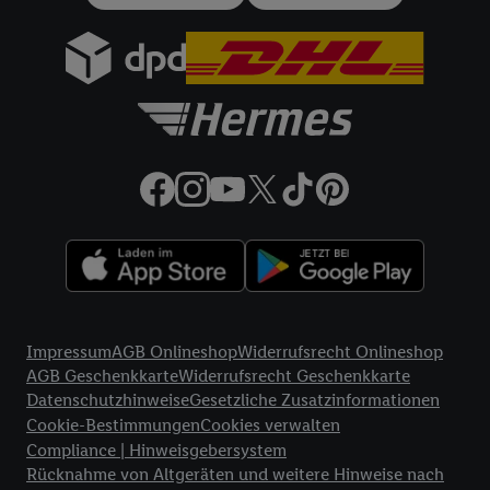
gemeinsamer Verantwortlichkeit verarbeitet.
Zudem erlauben Sie uns, der Utiq SA/NV („Utiq“) und
Ihrem
Telekommunikationsnetzbetreiber
, die Utiq-Technologie
in den Lidl-Diensten einzusetzen. Utiq prüft zunächst anhand
Ihrer IP-Adresse, ob die Technologie für Sie verfügbar ist.
Wenn das der Fall ist, gibt Utiq Ihre IP-Adresse an Ihren
Netzbetreiber weiter, der anhand der IP-Adresse und einer
Kundenkonto-Referenz, wie z.B. Ihrer Mobilfunknummer, eine
Kennung für Utiq erstellt. Wir werden diese Kennung
verwenden, um Sie wiederzuerkennen und Erkenntnisse über
Ihr Nutzungsverhalten in den Lidl-Diensten zu erfassen.
Insbesondere können Sie mittels dieser Technologie auch auf
Rechtliche Informationen
Diensten wiedererkannt werden, die von Dritten betrieben
Impressum
AGB Onlineshop
Widerrufsrecht Onlineshop
werden, damit wir Ihnen dort personalisierte Werbung
AGB Geschenkkarte
Widerrufsrecht Geschenkkarte
ausspielen können. Sie können Ihre Einwilligung speziell zur
Datenschutzhinweise
Gesetzliche Zusatzinformationen
Nutzung der Utiq-Technologie - zusätzlich zur weiter unten
Cookie-Bestimmungen
Cookies verwalten
erläuterten Möglichkeit, Ihre Einwilligung generell zu
Compliance | Hinweisgebersystem
widerrufen - jederzeit auch über
das Datenschutzportal von
Rücknahme von Altgeräten und weitere Hinweise nach