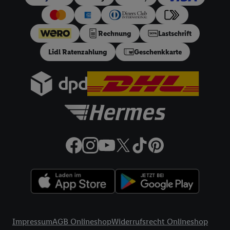
Sofern Sie hier Ihre Zustimmung dazu erteilen und danach ein
Lidl Plus-Konto erstellen bzw. sich in Ihr bestehendes Lidl
Plus-Konto einloggen, kann darüber hinaus auch Ihre dort
Rechnung
Lastschrift
angegebene E-Mail-Adresse von uns in gemeinsamer
Lidl Ratenzahlung
Geschenkkarte
Verantwortlichkeit mit einem der oben genannten Partner
verwendet werden, um daraus eine spezielle Online-Kennung
zu erstellen (die sogenannte EUID), die wir sodann ähnlich wie
die sogleich beschriebene Utiq-Kennung verwenden können,
um Sie in von Dritten betriebenen Diensten zu erkennen und
Ihnen personalisierte Werbung auszuspielen. Hierzu wird von
uns und einem der anderen oben genannten Partner auch Ihre
in einen Hashwert umgewandelte E-Mail-Adresse in
gemeinsamer Verantwortlichkeit verarbeitet.
Zudem erlauben Sie uns, der Utiq SA/NV („Utiq“) und
Ihrem
Telekommunikationsnetzbetreiber
, die Utiq-Technologie
in den Lidl-Diensten einzusetzen. Utiq prüft zunächst anhand
Ihrer IP-Adresse, ob die Technologie für Sie verfügbar ist.
Rechtliche Informationen
Wenn das der Fall ist, gibt Utiq Ihre IP-Adresse an Ihren
Impressum
AGB Onlineshop
Widerrufsrecht Onlineshop
Netzbetreiber weiter, der anhand der IP-Adresse und einer