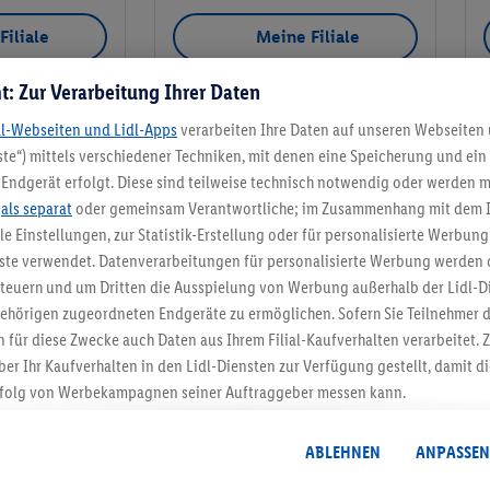
Filiale
Meine Filiale
t: Zur Verarbeitung Ihrer Daten
dl-Webseiten und Lidl-Apps
verarbeiten Ihre Daten auf unseren Webseiten
te“) mittels verschiedener Techniken, mit denen eine Speicherung und ein 
Meine Filiale
Endgerät erfolgt. Diese sind teilweise technisch notwendig oder werden m
.
als separat
oder gemeinsam Verantwortliche; im Zusammenhang mit dem 
ble Einstellungen, zur Statistik-Erstellung oder für personalisierte Werbun
nste verwendet. Datenverarbeitungen für personalisierte Werbung werden
euern und um Dritten die Ausspielung von Werbung außerhalb der Lidl-Di
5.95 € Versand spa
ehörigen zugeordneten Endgeräte zu ermöglichen. Sofern Sie Teilnehmer de
 für diese Zwecke auch Daten aus Ihrem Filial-Kaufverhalten verarbeitet
Jetzt zum Newsletter anmel
ber Ihr Kaufverhalten in den Lidl-Diensten zur Verfügung gestellt, damit di
folg von Werbekampagnen seiner Auftraggeber messen kann.
Gutschein sichern!
isierter Werbung basiert auf der Generierung von auch mit Daten von and
. Dies umfasst die Zusammenführung von Daten (z.B. über Ihre Nutzung der 
ABLEHNEN
ANPASSEN
dl-Diensten, Informationen aus Ihrem Kundenkonto - z.B. Alter oder Geschl