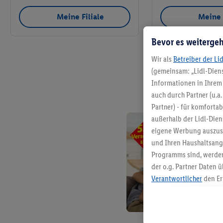
Meine Filiale
Meine 
Bevor es weitergeh
Wir als
Betreiber der Li
(gemeinsam: „Lidl-Diens
Informationen in Ihrem 
auch durch Partner (u.a
Partner) - für komforta
außerhalb der Lidl-Die
eigene Werbung auszust
und Ihren Haushaltsang
Programms sind, werden
der o.g. Partner Daten ü
Verantwortlicher
den Er
Die Erstellung personal
angereicherten Profilen
Kaufverhalten in den Li