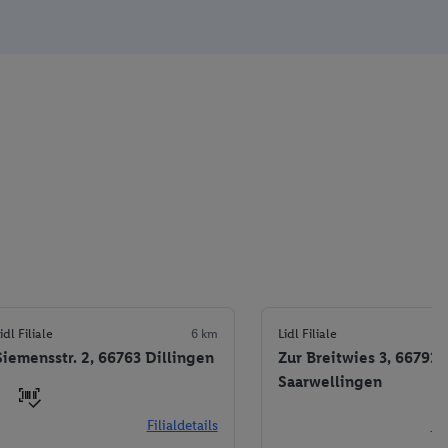
idl Filiale
6 km
Lidl Filiale
Siemensstr. 2, 66763 Dillingen
Zur Breitwies 3, 66793
Saarwellingen
Filialdetails
Fil