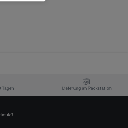
ch dem Speichern von
sogenannten
 zur Leistungs-/
ur technischen
n Ihr bestehendes Lidl
n gemeinsamer
zielle Online-Kennung
Kennung verwenden
ung auszuspielen.
 umgewandelte E-Mail-
 Utiq-Technologie in
0 Tagen
Lieferung an Packstation
 Sie verfügbar ist.
dresse und einer
en diese Kennung
nsten zu erfassen.
chenk⁷!
 von Dritten betrieben
gung speziell zur