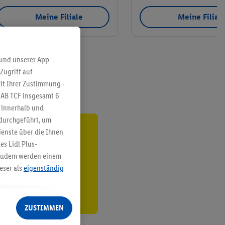
Meine Filiale
Meine Filial
 und unserer App
Zugriff auf
it Ihrer Zustimmung -
IAB TCF insgesamt
6
g innerhalb und
 durchgeführt, um
enste über die Ihnen
ren³²ᵃ
s Lidl Plus-
. Zudem werden einem
den
eser als
eigenständig
eren Diensten
Lidl-Dienste, Ihr
ZUSTIMMEN
echt - sowie Ihre