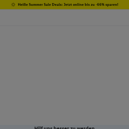
Heiße Summer Sale Deals: Jetzt online bis zu -66% sparen!
Hilf uns besser zu werden