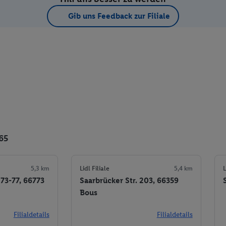
Gib uns Feedback zur Filiale
65
5,3 km
Lidl Filiale
5,4 km
L
73-77, 66773
Saarbrücker Str. 203, 66359
Bous
Filialdetails
Filialdetails