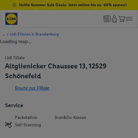
Heiße Summer Sale Deals: Jetzt online bis zu -66% sparen!
/
Lidl Filialen in Brandenburg
Loading map...
Lidl Filiale
Altglienicker Chaussee 13, 12529
Schönefeld
Route zur Filiale
Service
Packstation
Scan&Go-Kassen
Self-Scanning