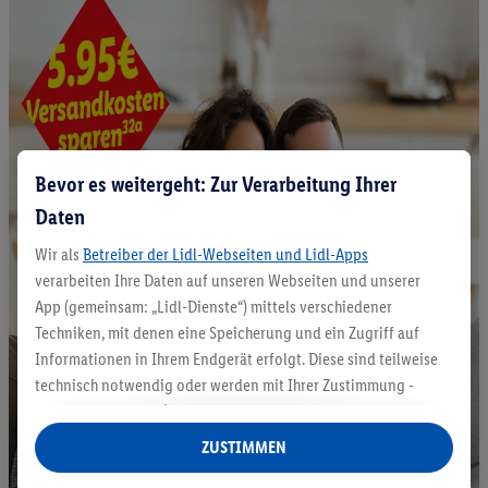
Bevor es weitergeht: Zur Verarbeitung Ihrer
Daten
Wir als
Betreiber der Lidl-Webseiten und Lidl-Apps
verarbeiten Ihre Daten auf unseren Webseiten und unserer
App (gemeinsam: „Lidl-Dienste“) mittels verschiedener
Techniken, mit denen eine Speicherung und ein Zugriff auf
Informationen in Ihrem Endgerät erfolgt. Diese sind teilweise
technisch notwendig oder werden mit Ihrer Zustimmung -
auch durch Partner (u.a.
als separat
oder gemeinsam
Verantwortliche; im Zusammenhang mit dem IAB TCF
ZUSTIMMEN
insgesamt
6
Partner) - für komfortable Einstellungen, zur