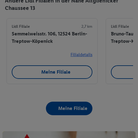
Andere Lidl Filialen in der Nähe Altglienicker
Chaussee 13
Lidl Filiale
2,7 km
Lidl Filiale
Semmelweisstr. 106, 12524 Berlin-
Bruno-Taut-S
Treptow-Köpenick
Treptow-Kö
Filialdetails
Meine Filiale
Meine Filiale