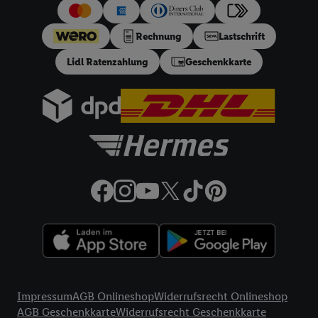
uns und einem der anderen oben genannten Partner auch Ihre
in einen Hashwert umgewandelte E-Mail-Adresse in
Rechnung
Lastschrift
gemeinsamer Verantwortlichkeit verarbeitet.
Lidl Ratenzahlung
Geschenkkarte
Zudem erlauben Sie uns, der Utiq SA/NV („Utiq“) und
Ihrem
Telekommunikationsnetzbetreiber
, die Utiq-Technologie
in den Lidl-Diensten einzusetzen. Utiq prüft zunächst anhand
Ihrer IP-Adresse, ob die Technologie für Sie verfügbar ist.
Wenn das der Fall ist, gibt Utiq Ihre IP-Adresse an Ihren
Netzbetreiber weiter, der anhand der IP-Adresse und einer
Kundenkonto-Referenz, wie z.B. Ihrer Mobilfunknummer, eine
Kennung für Utiq erstellt. Wir werden diese Kennung
verwenden, um Sie wiederzuerkennen und Erkenntnisse über
Ihr Nutzungsverhalten in den Lidl-Diensten zu erfassen.
Insbesondere können Sie mittels dieser Technologie auch auf
Diensten wiedererkannt werden, die von Dritten betrieben
werden, damit wir Ihnen dort personalisierte Werbung
Rechtliche Informationen
ausspielen können. Sie können Ihre Einwilligung speziell zur
Impressum
AGB Onlineshop
Widerrufsrecht Onlineshop
Nutzung der Utiq-Technologie - zusätzlich zur weiter unten
AGB Geschenkkarte
Widerrufsrecht Geschenkkarte