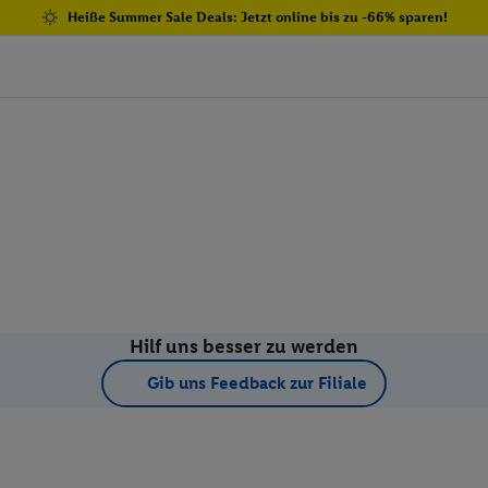
Heiße Summer Sale Deals: Jetzt online bis zu -66% sparen!
Hilf uns besser zu werden
Gib uns Feedback zur Filiale