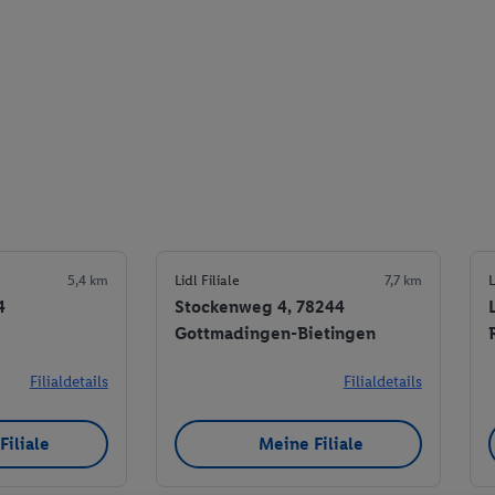
5,4 km
Lidl Filiale
7,7 km
L
4
Stockenweg 4, 78244
Gottmadingen-Bietingen
Filialdetails
Filialdetails
Filiale
Meine Filiale