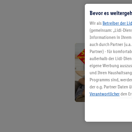
Bevor es weitergeh
Wir als
Betreiber der Li
(gemeinsam: „Lidl-Diens
Informationen in Ihrem 
auch durch Partner (u.a
Partner) - für komforta
außerhalb der Lidl-Die
eigene Werbung auszust
und Ihren Haushaltsang
Programms sind, werden
der o.g. Partner Daten ü
Verantwortlicher
den Er
Die Erstellung personal
angereicherten Profilen
Kaufverhalten in den Li
genauen Standortdaten)
und/ oder dem Zugriff 