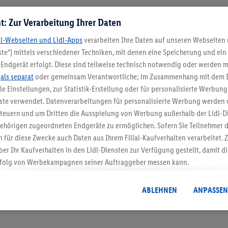
t: Zur Verarbeitung Ihrer Daten
Meine Filiale
dl-Webseiten und Lidl-Apps
verarbeiten Ihre Daten auf unseren Webseiten
te“) mittels verschiedener Techniken, mit denen eine Speicherung und ein 
Endgerät erfolgt. Diese sind teilweise technisch notwendig oder werden m
.
als separat
oder gemeinsam Verantwortliche; im Zusammenhang mit dem 
ble Einstellungen, zur Statistik-Erstellung oder für personalisierte Werbun
5.95 € Versand spa
nste verwendet. Datenverarbeitungen für personalisierte Werbung werden
euern und um Dritten die Ausspielung von Werbung außerhalb der Lidl-Di
Jetzt zum Newsletter anmel
ehörigen zugeordneten Endgeräte zu ermöglichen. Sofern Sie Teilnehmer de
 für diese Zwecke auch Daten aus Ihrem Filial-Kaufverhalten verarbeitet
Gutschein sichern!
ber Ihr Kaufverhalten in den Lidl-Diensten zur Verfügung gestellt, damit di
folg von Werbekampagnen seiner Auftraggeber messen kann.
isierter Werbung basiert auf der Generierung von auch mit Daten von and
. Dies umfasst die Zusammenführung von Daten (z.B. über Ihre Nutzung der 
ABLEHNEN
ANPASSEN
dl-Diensten, Informationen aus Ihrem Kundenkonto - z.B. Alter oder Geschl
 auch über verschiedene Endgeräte und Lidl-Dienste hinweg einschließli
auf Informationen auf Ihren Endgeräten zur Erstellung von Zielgruppen (