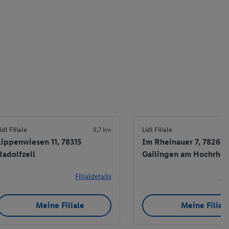
idl Filiale
8,7 km
Lidl Filiale
Lippenwiesen 11, 78315
Im Rheinauer 7, 78262
Radolfzell
Gailingen am Hochrhei
Filialdetails
Fil
Meine Filiale
Meine Filial