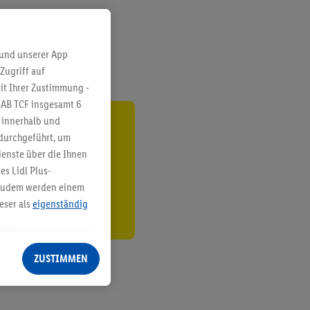
 und unserer App
Zugriff auf
it Ihrer Zustimmung -
IAB TCF insgesamt
6
g innerhalb und
ren³²ᵃ
 durchgeführt, um
enste über die Ihnen
den
s Lidl Plus-
. Zudem werden einem
eser als
eigenständig
eren Diensten
Lidl-Dienste, Ihr
ZUSTIMMEN
echt - sowie Ihre
ch dem Speichern von
sogenannten