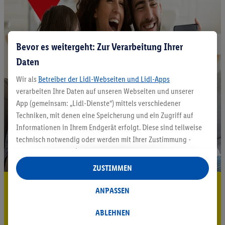
Bevor es weitergeht: Zur Verarbeitung Ihrer
Daten
Wir als
Betreiber der Lidl-Webseiten und Lidl-Apps
verarbeiten Ihre Daten auf unseren Webseiten und unserer
App (gemeinsam: „Lidl-Dienste“) mittels verschiedener
Techniken, mit denen eine Speicherung und ein Zugriff auf
Informationen in Ihrem Endgerät erfolgt. Diese sind teilweise
technisch notwendig oder werden mit Ihrer Zustimmung -
auch durch Partner (u.a.
als separat
oder gemeinsam
Verantwortliche; im Zusammenhang mit dem IAB TCF
ZUSTIMMEN
insgesamt
6
Partner) - für komfortable Einstellungen, zur
5.95 € Versand sparen³²ᵃ
Statistik-Erstellung oder für personalisierte Werbung
ANPASSEN
innerhalb und außerhalb der Lidl-Dienste verwendet.
Jetzt zum Newsletter anmelden
Datenverarbeitungen für personalisierte Werbung werden
ABLEHNEN
durchgeführt, um eigene Werbung auszusteuern und um