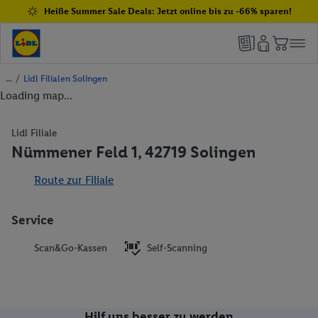
Heiße Summer Sale Deals: Jetzt online bis zu -66% sparen!
/
Lidl Filialen Solingen
Loading map...
Lidl Filiale
Nümmener Feld 1, 42719 Solingen
Route zur Filiale
Service
Scan&Go-Kassen
Self-Scanning
Hilf uns besser zu werden