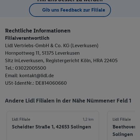
Gib uns Feedback zur Filiale
Rechtliche Informationen
Filialverantwortlich
Lidl Vertriebs-GmbH & Co. KG (Leverkusen)
Hornpottweg 11, 51375 Leverkusen
Sitz inLeverkusen, Registergericht Köln, HRA 22405
Tel.: 03022005500
Email: kontakt@lidl.de
USt-IdentNr.: DE814060660
Andere Lidl Filialen in der Nähe Nümmener Feld 1
Lidl Filiale
1,2 km
Lidl Filiale
Scheidter Straße 1, 42653 Solingen
Beethovenst
Solingen