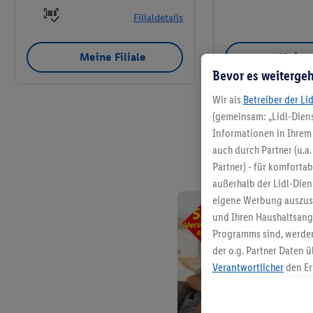
Filialdetails
Meine Filiale
Meine 
Bevor es weitergeh
Wir als
Betreiber der Li
(gemeinsam: „Lidl-Diens
Informationen in Ihrem 
auch durch Partner (u.a
Partner) - für komforta
außerhalb der Lidl-Die
eigene Werbung auszust
und Ihren Haushaltsang
Programms sind, werden
der o.g. Partner Daten ü
Verantwortlicher
den Er
Die Erstellung personal
angereicherten Profilen