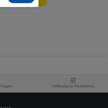
echt - sowie Ihre
ch dem Speichern von
sogenannten
 zur Leistungs-/
ur technischen
n Ihr bestehendes Lidl
n gemeinsamer
zielle Online-Kennung
Kennung verwenden
ung auszuspielen.
 umgewandelte E-Mail-
 Utiq-Technologie in
 Sie verfügbar ist.
0 Tagen
Lieferung an Packstation
dresse und einer
en diese Kennung
nsten zu erfassen.
 von Dritten betrieben