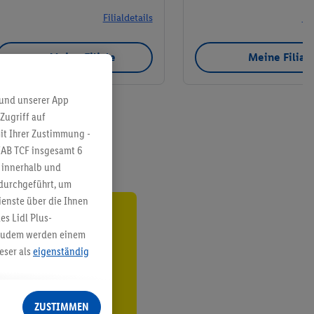
Filialdetails
Fil
Meine Filiale
Meine Filial
 und unserer App
Zugriff auf
it Ihrer Zustimmung -
IAB TCF insgesamt
6
g innerhalb und
 durchgeführt, um
enste über die Ihnen
s Lidl Plus-
ren³²ᵃ
. Zudem werden einem
eser als
eigenständig
den
eren Diensten
Lidl-Dienste, Ihr
ZUSTIMMEN