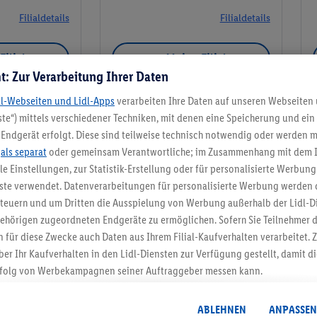
Filialdetails
Filialdetails
Filiale
Meine Filiale
t: Zur Verarbeitung Ihrer Daten
dl-Webseiten und Lidl-Apps
verarbeiten Ihre Daten auf unseren Webseiten
te“) mittels verschiedener Techniken, mit denen eine Speicherung und ein 
Endgerät erfolgt. Diese sind teilweise technisch notwendig oder werden m
Meine Filiale
.
als separat
oder gemeinsam Verantwortliche; im Zusammenhang mit dem 
ble Einstellungen, zur Statistik-Erstellung oder für personalisierte Werbun
nste verwendet. Datenverarbeitungen für personalisierte Werbung werden
euern und um Dritten die Ausspielung von Werbung außerhalb der Lidl-Di
ehörigen zugeordneten Endgeräte zu ermöglichen. Sofern Sie Teilnehmer de
5.95 € Versand spa
 für diese Zwecke auch Daten aus Ihrem Filial-Kaufverhalten verarbeitet
ber Ihr Kaufverhalten in den Lidl-Diensten zur Verfügung gestellt, damit di
Jetzt zum Newsletter anmel
folg von Werbekampagnen seiner Auftraggeber messen kann.
isierter Werbung basiert auf der Generierung von auch mit Daten von and
Gutschein sichern!
. Dies umfasst die Zusammenführung von Daten (z.B. über Ihre Nutzung der 
ABLEHNEN
ANPASSEN