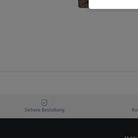
Kaufverhalten in den Li
genauen Standortdaten)
und/ oder dem Zugriff 
Segmenten). Im Zusamme
Erfolgsmessung der Wer
Sicherung und Optimie
Sofern Sie hier Ihre Zus
Plus-Konto einloggen, 
Verantwortlichkeit mit
zu erstellen (die sogen
können, um Sie in von 
Hierzu wird von uns un
Adresse in gemeinsamer 
Zudem erlauben Sie uns,
den Lidl-Diensten einzus
Sichere Bestellung
Ko
Wenn das der Fall ist, g
Kundenkonto-Referenz, 
verwenden, um Sie wied
Insbesondere können Sie