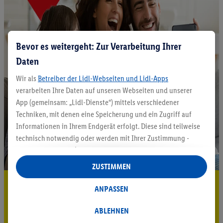
Bevor es weitergeht: Zur Verarbeitung Ihrer
Daten
Wir als
Betreiber der Lidl-Webseiten und Lidl-Apps
verarbeiten Ihre Daten auf unseren Webseiten und unserer
App (gemeinsam: „Lidl-Dienste“) mittels verschiedener
Techniken, mit denen eine Speicherung und ein Zugriff auf
Informationen in Ihrem Endgerät erfolgt. Diese sind teilweise
technisch notwendig oder werden mit Ihrer Zustimmung -
auch durch Partner (u.a.
als separat
oder gemeinsam
Verantwortliche; im Zusammenhang mit dem IAB TCF
ZUSTIMMEN
insgesamt
6
Partner) - für komfortable Einstellungen, zur
5.95 € Versand sparen³²ᵃ
Statistik-Erstellung oder für personalisierte Werbung
ANPASSEN
innerhalb und außerhalb der Lidl-Dienste verwendet.
Jetzt zum Newsletter anmelden
Datenverarbeitungen für personalisierte Werbung werden
ABLEHNEN
durchgeführt, um eigene Werbung auszusteuern und um