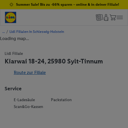
Summer Sale! Bis zu -66% sparen – online & in deiner Filiale!
/
Lidl Filialen in Schleswig-Holstein
Loading map...
Lidl Filiale
Kiarwai 18-24, 25980 Sylt-Tinnum
Route zur Filiale
Service
E-Ladesäule
Packstation
Scan&Go-Kassen