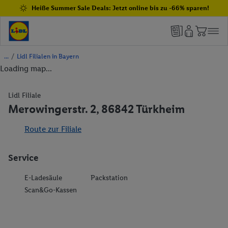
Heiße Summer Sale Deals: Jetzt online bis zu -66% sparen!
/
Lidl Filialen in Bayern
Loading map...
Lidl Filiale
Merowingerstr. 2, 86842 Türkheim
Route zur Filiale
Service
E-Ladesäule
Packstation
Scan&Go-Kassen