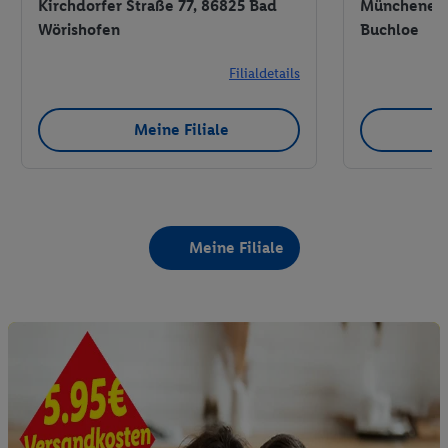
Kirchdorfer Straße 77, 86825 Bad
Münchener S
Wörishofen
Buchloe
Filialdetails
Meine Filiale
Meine Filiale