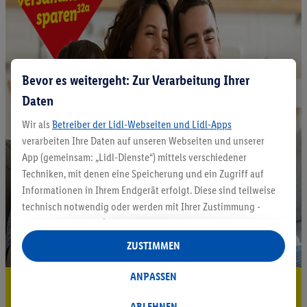
Bevor es weitergeht: Zur Verarbeitung Ihrer
Daten
Wir als
Betreiber der Lidl-Webseiten und Lidl-Apps
verarbeiten Ihre Daten auf unseren Webseiten und unserer
App (gemeinsam: „Lidl-Dienste“) mittels verschiedener
Techniken, mit denen eine Speicherung und ein Zugriff auf
Informationen in Ihrem Endgerät erfolgt. Diese sind teilweise
technisch notwendig oder werden mit Ihrer Zustimmung -
auch durch Partner (u.a.
als separat
oder gemeinsam
Verantwortliche; im Zusammenhang mit dem IAB TCF
ZUSTIMMEN
insgesamt
6
Partner) - für komfortable Einstellungen, zur
Statistik-Erstellung oder für personalisierte Werbung
ANPASSEN
5.95 € Versand sparen³²ᵃ
innerhalb und außerhalb der Lidl-Dienste verwendet.
Datenverarbeitungen für personalisierte Werbung werden
ABLEHNEN