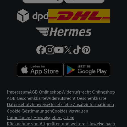
Gesamtbetrag 212.10 €, 12 monatliche Raten à 17.68 €, eff.
Jahreszins 10.99% p.a. Der Teilzahlungsverkäufer ist Lidl
Digital Deutschland GmbH & Co. KG, Bonfelder Straße 2,
74206 Bad Wimpfen.
32a
Lidl Plus Versandkostenfrei-Coupon:
Der 5.95 €
Versandkostenfrei-Coupon gilt nur für Lidl Plus Nutzer bei
Bestellung unter
lidl.de
bis 31.10.2026. Coupon aktivieren und
unter
lidl.de
den in der Lidl Plus App vorgegebenen
Mindestbestellwert auf die im Warenkorb befindlichen Artikel
erfüllen. Sofern nicht im Coupon ein geringerer
Mindestbestellwert angegeben ist, beträgt der
Mindestbestellwert 79 €. Sollte der jeweils geltende
Mindestbestellwert nachträglich in Folge einer Teilretoure
unterschritten werden, behalten wir uns vor, die ursprünglich
Rechtliche Informationen
erlassenen Versandkosten in Höhe von 5.95 € nachträglich in
Impressum
AGB Onlineshop
Widerrufsrecht Onlineshop
Rechnung zu stellen. Coupon wird nach Aktivierung
AGB Geschenkkarte
Widerrufsrecht Geschenkkarte
automatisch im Bestellprozess, sofern mit Lidl Plus Konto im
Datenschutzhinweise
Gesetzliche Zusatzinformationen
Onlineshop angemeldet, abgezogen. Gilt nicht für Lidl Fotos,
Cookie-Bestimmungen
Cookies verwalten
Lidl Reisen, Lidl Connect, Bücher & Medien. Nicht auf
Compliance | Hinweisgebersystem
Lieferzuschlag anwendbar. Keine Barauszahlung. Für bereits
Rücknahme von Altgeräten und weitere Hinweise nach
getätigte Einkäufe ist das Angebot nicht gültig. Angebote auf