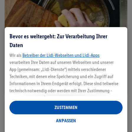
Bevor es weitergeht: Zur Verarbeitung Ihrer
Daten
Wir als
Betreiber der Lidl-Webseiten und Lidl-Apps
verarbeiten Ihre Daten auf unseren Webseiten und unserer
Kartoffeln
App (gemeinsam: „Lidl-Dienste“) mittels verschiedener
Techniken, mit denen eine Speicherung und ein Zugriff auf
Kartoffeln in heißem oder kaltem Wasser
Informationen in Ihrem Endgerät erfolgt. Diese sind teilweise
kochen?
technisch notwendig oder werden mit Ihrer Zustimmung -
auch durch Partner (u.a.
als separat
oder gemeinsam
Verantwortliche; im Zusammenhang mit dem IAB TCF
ZUSTIMMEN
insgesamt
6
Partner) - für komfortable Einstellungen, zur
Statistik-Erstellung oder für personalisierte Werbung
ANPASSEN
innerhalb und außerhalb der Lidl-Dienste verwendet.