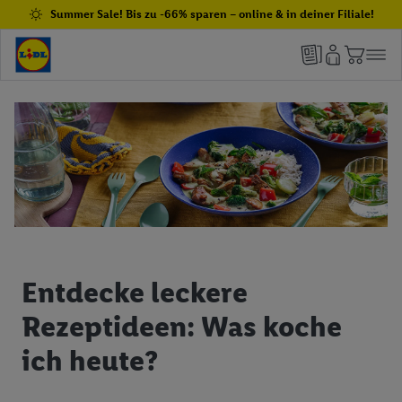
Summer Sale! Bis zu -66% sparen – online & in deiner Filiale!
Entdecke leckere
Rezeptideen: Was koche
ich heute?