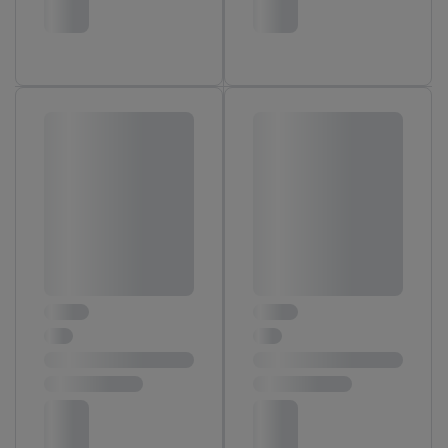
Zugriff auf Informationen auf einem Endgerät.
Entwicklung und Verbesserung der Angebote. Analyse
von Zielgruppen durch Statistiken oder Kombinationen
von Daten aus verschiedenen Quellen. Verwendung
reduzierter Daten zur Auswahl von Werbeanzeigen.
Messung der Werbeleistung. Verwendung von Profilen
zur Auswahl personalisierter Werbung.
Liste der Partner (Lieferanten)