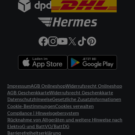
Digital Deutschland GmbH & Co. KG, Bonfelder Straße 2,
74206 Bad Wimpfen.
32a
Lidl Plus Versandkostenfrei-Coupon:
Der 5.95 €
Versandkostenfrei-Coupon gilt nur für Lidl Plus Nutzer bei
Bestellung unter
lidl.de
bis 31.10.2026. Coupon aktivieren und
unter
lidl.de
den in der Lidl Plus App vorgegebenen
Mindestbestellwert auf die im Warenkorb befindlichen Artikel
erfüllen. Sofern nicht im Coupon ein geringerer
Mindestbestellwert angegeben ist, beträgt der
Mindestbestellwert 79 €. Sollte der jeweils geltende
Mindestbestellwert nachträglich in Folge einer Teilretoure
unterschritten werden, behalten wir uns vor, die ursprünglich
Rechtliche Informationen
erlassenen Versandkosten in Höhe von 5.95 € nachträglich in
Impressum
AGB Onlineshop
Widerrufsrecht Onlineshop
Rechnung zu stellen. Coupon wird nach Aktivierung
AGB Geschenkkarte
Widerrufsrecht Geschenkkarte
automatisch im Bestellprozess, sofern mit Lidl Plus Konto im
Datenschutzhinweise
Gesetzliche Zusatzinformationen
Onlineshop angemeldet, abgezogen. Gilt nicht für Lidl Fotos,
Cookie-Bestimmungen
Cookies verwalten
Lidl Reisen, Lidl Connect, Bücher & Medien. Nicht auf
Compliance | Hinweisgebersystem
Lieferzuschlag anwendbar. Keine Barauszahlung. Für bereits
Rücknahme von Altgeräten und weitere Hinweise nach
getätigte Einkäufe ist das Angebot nicht gültig. Angebote auf
ElektroG und BattVO/BattDG
lidl.de
richten sich ausschließlich an Endkunden mit
Barrierefreiheitserklärung