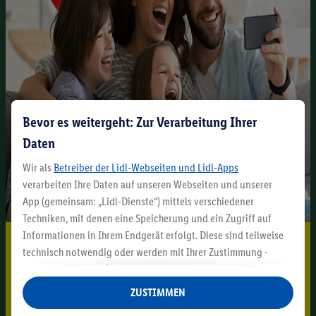
Bevor es weitergeht: Zur Verarbeitung Ihrer
Daten
Wir als
Betreiber der Lidl-Webseiten und Lidl-Apps
verarbeiten Ihre Daten auf unseren Webseiten und unserer
App (gemeinsam: „Lidl-Dienste“) mittels verschiedener
Techniken, mit denen eine Speicherung und ein Zugriff auf
Informationen in Ihrem Endgerät erfolgt. Diese sind teilweise
5.95 € Versand sparen³²ᵃ
technisch notwendig oder werden mit Ihrer Zustimmung -
Jetzt zum Newsletter anmelden
auch durch Partner (u.a.
als separat
oder gemeinsam
Verantwortliche; im Zusammenhang mit dem IAB TCF
ZUSTIMMEN
Gutschein sichern!
insgesamt
6
Partner) - für komfortable Einstellungen, zur