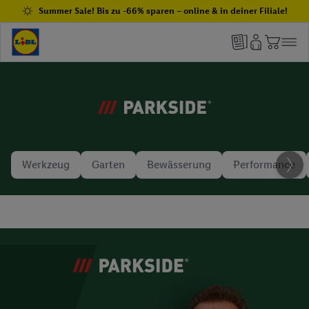
Summer Sale! Bis zu -66% sparen – online & in deiner Filiale!
Werkzeug
Garten
Bewässerung
Performance