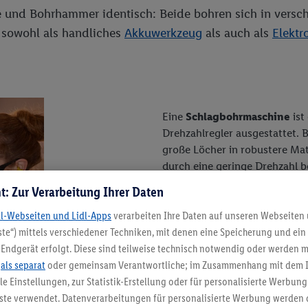
 und Bohrhammer identisch: Beide bohren sich in versch
 sowohl als handliches
Akkuwerkzeug
als auch als
Elektr
Eine
Schlagbohrmaschine
ist
Drehzahlregler ausgestattet. 
große Löcher in robustere Mate
durch eine geringe Drehzahl 
niedrigem Drehmoment und höh
t: Zur Verarbeitung Ihrer Daten
Kunststoff gebohrt.
dl-Webseiten und Lidl-Apps
verarbeiten Ihre Daten auf unseren Webseiten
te“) mittels verschiedener Techniken, mit denen eine Speicherung und ein 
Endgerät erfolgt. Diese sind teilweise technisch notwendig oder werden m
.
als separat
oder gemeinsam Verantwortliche; im Zusammenhang mit dem 
ble Einstellungen, zur Statistik-Erstellung oder für personalisierte Werbun
nste verwendet. Datenverarbeitungen für personalisierte Werbung werden