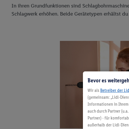
In ihren Grundfunktionen sind Schlagbohrmaschine
Schlagwerk erhöhen. Beide Gerätetypen erhältst du
Bevor es weitergeh
Wir als
Betreiber der Li
(gemeinsam: „Lidl-Diens
Informationen in Ihrem 
auch durch Partner (u.a
Partner) - für komforta
außerhalb der Lidl-Die