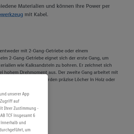
iedene Materialien und können ihre Power per
owerkzeug
mit Kabel.
 entweder mit 2-Gang-Getriebe oder einem
Beim 2-Gang-Getriebe eignet sich der erste Gang, um
rialien wie Kalksandstein zu bohren. Er zeichnet sich
bei hohem Drehmoment aus. Der zweite Gang arbeitet mit
erer Drehzahl. So werden präzise Löcher in Holz oder
 und unserer App
Zugriff auf
it Ihrer Zustimmung -
IAB TCF insgesamt
6
g innerhalb und
 durchgeführt, um