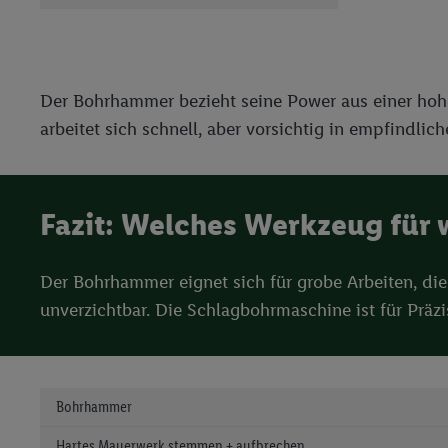
Erfolgsmessung:
Gewährleistung der Sic
Anzeige von Werbung un
Verknüpfung verschiede
Messung des Erfolgs v
Der Bohrhammer bezieht seine Power aus einer hohen
Technologie für digital
arbeitet sich schnell, aber vorsichtig in empfindlich
Verwendung genauer 
Zugriff auf Informa
Zielgruppen durch 
Fazit: Welches Werkzeug für
reduzierter Daten 
Auswahl personalisi
Der Bohrhammer eignet sich für grobe Arbeiten, die
Liste der Partner
unverzichtbar. Die Schlagbohrmaschine ist für Präzi
Bohrhammer
Hartes Mauerwerk stemmen + aufbrechen