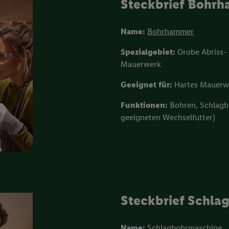
Steckbrief Bohr
Name:
Bohrhammer
Spezialgebiet:
Grobe Abriss-
Mauerwerk
Geeignet für:
Hartes Mauerwer
Funktionen:
Bohren, Schlag
geeigneten Wechselfutter)
Steckbrief Schla
Name:
Schlagbohrmaschine