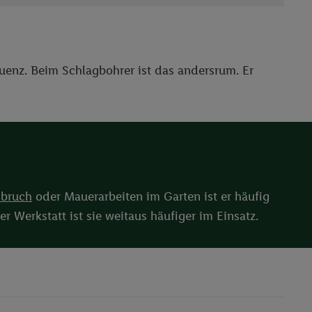
reitstellung und
en Quellen,
ter Informationen,
rten Utiq-
uenz. Beim Schlagbohrer ist das andersrum. Er
ichern von oder
Analyse von
erwendung
on Profilen zur
bruch
oder Mauerarbeiten im Garten ist er häufig
r Werkstatt ist sie weitaus häufiger im Einsatz.