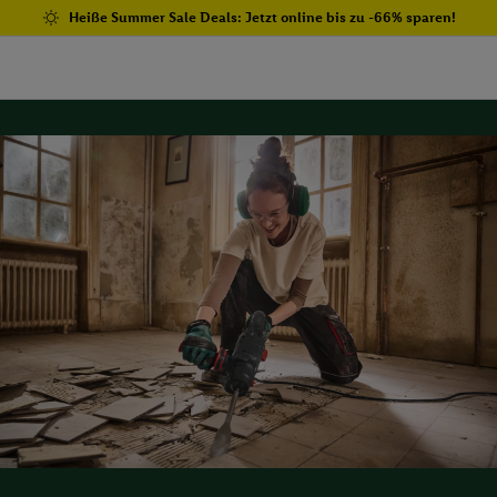
Heiße Summer Sale Deals: Jetzt online bis zu -66% sparen!