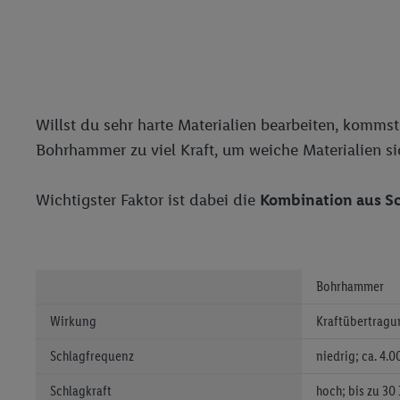
Adresse in gemeinsamer 
Zudem erlauben Sie uns,
den Lidl-Diensten einzus
Wenn das der Fall ist, g
Kundenkonto-Referenz, 
verwenden, um Sie wied
Willst du sehr harte Materialien bearbeiten, komms
Insbesondere können Sie
Bohrhammer zu viel Kraft, um weiche Materialien si
werden, damit wir Ihnen
Nutzung der Utiq-Techno
Wichtigster Faktor ist dabei die
Kombination aus Sc
widerrufen - jederzeit 
Telekommunikations-basi
die Lidl-Dienste) wider
Durch einen Klick auf „
Bohrhammer
„Zustimmen“ stimmen Si
genannten Partner zu. W
Wirkung
Kraftübertragu
jederzeit mit Wirkung f
Schlagfrequenz
niedrig; ca. 4.
finden Sie hier.
Unter „A
nachfolgend schlagwort
Schlagkraft
hoch; bis zu 30