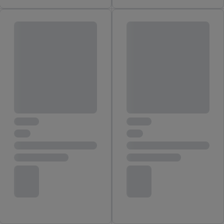
von Zielgruppen durch Statistiken oder Kombinationen
von Daten aus verschiedenen Quellen. Verwendung
reduzierter Daten zur Auswahl von Werbeanzeigen.
Messung der Werbeleistung. Verwendung von Profilen
zur Auswahl personalisierter Werbung.
Liste der Partner (Lieferanten)