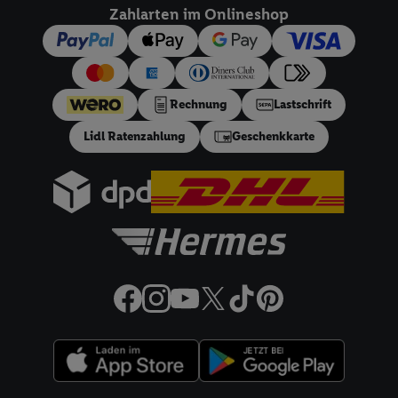
dieser Werbeausspielungen.
Zahlarten im Onlineshop
Sofern Sie hier Ihre Zustimmung dazu erteilen und danach ein
Lidl Plus-Konto erstellen bzw. sich in Ihr bestehendes Lidl
Plus-Konto einloggen, kann darüber hinaus auch Ihre dort
angegebene E-Mail-Adresse von uns in gemeinsamer
Rechnung
Lastschrift
Verantwortlichkeit mit einem der oben genannten Partner
Lidl Ratenzahlung
Geschenkkarte
verwendet werden, um daraus eine spezielle Online-Kennung
zu erstellen (die sogenannte EUID), die wir sodann ähnlich wie
die sogleich beschriebene Utiq-Kennung verwenden können,
um Sie in von Dritten betriebenen Diensten zu erkennen und
Ihnen personalisierte Werbung auszuspielen. Hierzu wird von
uns und einem der anderen oben genannten Partner auch Ihre
in einen Hashwert umgewandelte E-Mail-Adresse in
gemeinsamer Verantwortlichkeit verarbeitet.
Zudem erlauben Sie uns, der Utiq SA/NV („Utiq“) und
Ihrem
Telekommunikationsnetzbetreiber
, die Utiq-Technologie
in den Lidl-Diensten einzusetzen. Utiq prüft zunächst anhand
Ihrer IP-Adresse, ob die Technologie für Sie verfügbar ist.
Wenn das der Fall ist, gibt Utiq Ihre IP-Adresse an Ihren