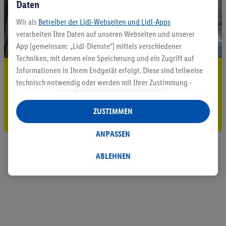
Daten
Wir als
Betreiber der Lidl-Webseiten und Lidl-Apps
verarbeiten Ihre Daten auf unseren Webseiten und unserer
App (gemeinsam: „Lidl-Dienste“) mittels verschiedener
Techniken, mit denen eine Speicherung und ein Zugriff auf
Informationen in Ihrem Endgerät erfolgt. Diese sind teilweise
5.95 € Versand sparen³²ᵃ
technisch notwendig oder werden mit Ihrer Zustimmung -
Jetzt zum Newsletter anmelden
auch durch Partner (u.a.
als separat
oder gemeinsam
Verantwortliche; im Zusammenhang mit dem IAB TCF
ZUSTIMMEN
Gutschein sichern!
insgesamt
6
Partner) - für komfortable Einstellungen, zur
Statistik-Erstellung oder für personalisierte Werbung
ANPASSEN
innerhalb und außerhalb der Lidl-Dienste verwendet.
Datenverarbeitungen für personalisierte Werbung werden
ABLEHNEN
durchgeführt, um eigene Werbung auszusteuern und um
Dritten die Ausspielung von Werbung außerhalb der Lidl-
Dienste über die Ihnen und Ihren Haushaltsangehörigen
zugeordneten Endgeräte zu ermöglichen. Sofern Sie
Teilnehmer des Lidl Plus-Programms sind, werden für diese