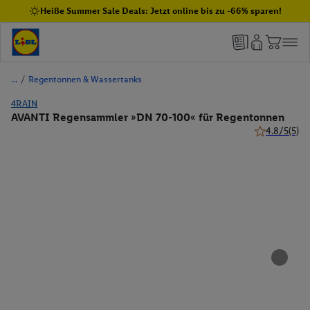
Heiße Summer Sale Deals: Jetzt online bis zu -66% sparen!
/
Regentonnen & Wassertanks
4RAIN
AVANTI Regensammler »DN 70-100« für Regentonnen
4.8/5
(5)
4.8 von 5 St