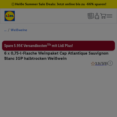
Heiße Summer Sale Deals: Jetzt online bis zu -66% sparen!
/
Weißweine
32a
Spare 5.95€ Versandkosten
mit Lidl Plus!
6 x 0,75-l-Flasche Weinpaket Cap Atlantique Sauvignon
Blanc IGP halbtrocken Weißwein
3.9/5
(9)
3.9 von 5 Sterne