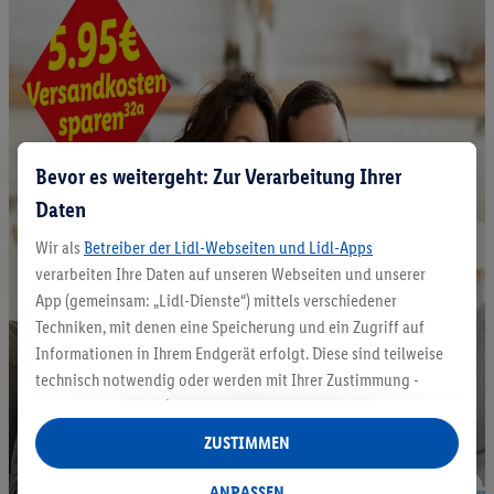
Bevor es weitergeht: Zur Verarbeitung Ihrer
Daten
Wir als
Betreiber der Lidl-Webseiten und Lidl-Apps
verarbeiten Ihre Daten auf unseren Webseiten und unserer
App (gemeinsam: „Lidl-Dienste“) mittels verschiedener
Techniken, mit denen eine Speicherung und ein Zugriff auf
Informationen in Ihrem Endgerät erfolgt. Diese sind teilweise
technisch notwendig oder werden mit Ihrer Zustimmung -
auch durch Partner (u.a.
als separat
oder gemeinsam
Verantwortliche; im Zusammenhang mit dem IAB TCF
ZUSTIMMEN
insgesamt
6
Partner) - für komfortable Einstellungen, zur
Statistik-Erstellung oder für personalisierte Werbung
ANPASSEN