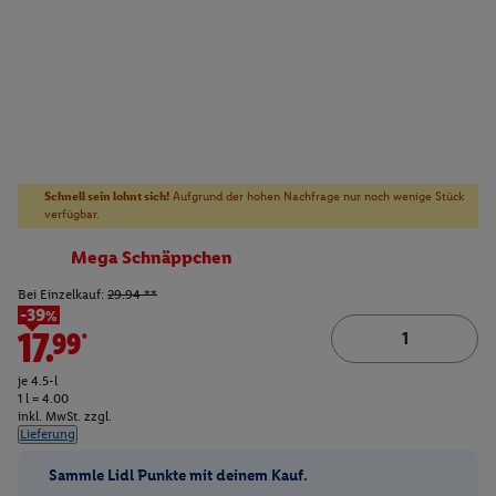
Schnell sein lohnt sich!
Aufgrund der hohen Nachfrage nur noch wenige Stück
verfügbar.
Mega Schnäppchen
Bei Einzelkauf:
29.94 **
-39%
17.99*
je 4.5-l
1 l = 4.00
inkl. MwSt. zzgl.
Lieferung
Sammle Lidl Punkte mit deinem Kauf.