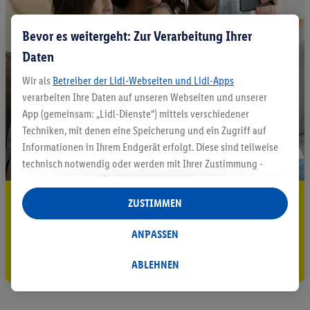
Bevor es weitergeht: Zur Verarbeitung Ihrer
Daten
Wir als
Betreiber der Lidl-Webseiten und Lidl-Apps
verarbeiten Ihre Daten auf unseren Webseiten und unserer
App (gemeinsam: „Lidl-Dienste“) mittels verschiedener
Techniken, mit denen eine Speicherung und ein Zugriff auf
Informationen in Ihrem Endgerät erfolgt. Diese sind teilweise
technisch notwendig oder werden mit Ihrer Zustimmung -
auch durch Partner (u.a.
als separat
oder gemeinsam
Verantwortliche; im Zusammenhang mit dem IAB TCF
5.95 € Versand sparen³²ᵃ
ZUSTIMMEN
insgesamt
6
Partner) - für komfortable Einstellungen, zur
Jetzt zum Newsletter anmelden
Statistik-Erstellung oder für personalisierte Werbung
ANPASSEN
innerhalb und außerhalb der Lidl-Dienste verwendet.
Gutschein sichern!
Datenverarbeitungen für personalisierte Werbung werden
ABLEHNEN
durchgeführt, um eigene Werbung auszusteuern und um
Dritten die Ausspielung von Werbung außerhalb der Lidl-