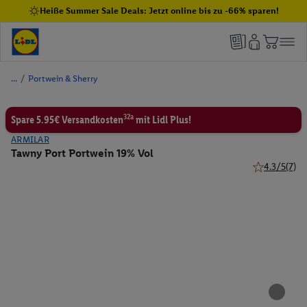
Heiße Summer Sale Deals: Jetzt online bis zu -66% sparen!
/
Portwein & Sherry
32a
Spare 5.95€ Versandkosten
mit Lidl Plus!
ARMILAR
Tawny Port Portwein 19% Vol
4.3/5
(7)
4.3 von 5 St