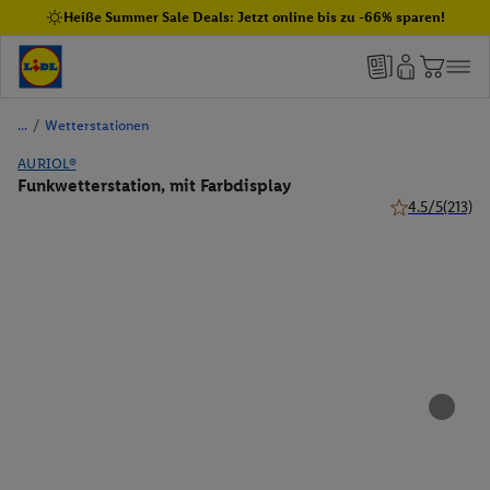
Heiße Summer Sale Deals: Jetzt online bis zu -66% sparen!
/
Wetterstationen
AURIOL®
Funkwetterstation, mit Farbdisplay
4.5/5
(213)
4.5 von 5 Ster