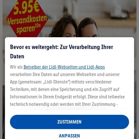
Bevor es weitergeht: Zur Verarbeitung Ihrer
Daten
Wir als
Betreiber der Lidl-Webseiten und Lidl-Apps
verarbeiten Ihre Daten auf unseren Webseiten und unserer
App (gemeinsam: „Lidl-Dienste“) mittels verschiedener
Techniken, mit denen eine Speicherung und ein Zugriff auf
Informationen in Ihrem Endgerät erfolgt. Diese sind teilweise
technisch notwendig oder werden mit Ihrer Zustimmung -
auch durch Partner (u.a.
als separat
oder gemeinsam
Verantwortliche; im Zusammenhang mit dem IAB TCF
ZUSTIMMEN
insgesamt
6
Partner) - für komfortable Einstellungen, zur
Statistik-Erstellung oder für personalisierte Werbung
ANPASSEN