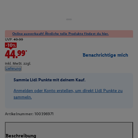
Online ausverkauft! Ähnliche tolle Produkte findest du hier.
UVP:
49.99
-10%
44.99*
Benachrichtige mich
inkl. MwSt. zzgl.
Lieferung
Sammle Lidl Punkte mit deinem Kauf.
Anmelden oder Konto erstellen, um direkt Lidl Punkte zu
sammeln.
Artikelnummer:
100396971
Beschreibung