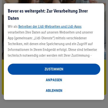
Bevor es weitergeht: Zur Verarbeitung Ihrer
Daten
Wir als
Betreiber der Lidl-Webseiten und Lidl-Apps
verarbeiten Ihre Daten auf unseren Webseiten und unserer
App (gemeinsam: „Lidl-Dienste“) mittels verschiedener
Techniken, mit denen eine Speicherung und ein Zugriff auf
Informationen in Ihrem Endgerät erfolgt. Diese sind teilweise
technisch notwendig oder werden mit Ihrer Zustimmung -
auch durch Partner (u.a.
als separat
oder gemeinsam
5.95 € Versand sparen³²ᵃ
Verantwortliche; im Zusammenhang mit dem IAB TCF
ZUSTIMMEN
insgesamt
6
Partner) - für komfortable Einstellungen, zur
Jetzt zum Newsletter anmelden
Statistik-Erstellung oder für personalisierte Werbung
ANPASSEN
innerhalb und außerhalb der Lidl-Dienste verwendet.
Gutschein sichern!
Datenverarbeitungen für personalisierte Werbung werden
ABLEHNEN
durchgeführt, um eigene Werbung auszusteuern und um
Dritten die Ausspielung von Werbung außerhalb der Lidl-
Dienste über die Ihnen und Ihren Haushaltsangehörigen