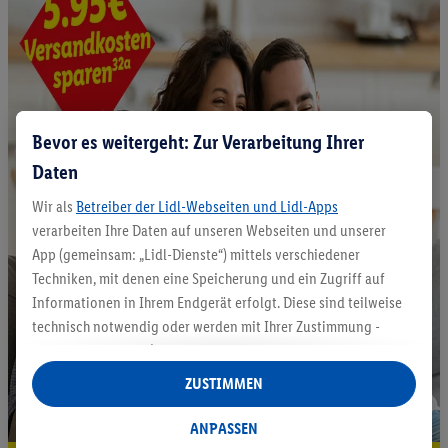
Bevor es weitergeht: Zur Verarbeitung Ihrer
Daten
Wir als
Betreiber der Lidl-Webseiten und Lidl-Apps
verarbeiten Ihre Daten auf unseren Webseiten und unserer
App (gemeinsam: „Lidl-Dienste“) mittels verschiedener
Techniken, mit denen eine Speicherung und ein Zugriff auf
Informationen in Ihrem Endgerät erfolgt. Diese sind teilweise
technisch notwendig oder werden mit Ihrer Zustimmung -
auch durch Partner (u.a.
als separat
oder gemeinsam
Verantwortliche; im Zusammenhang mit dem IAB TCF
ZUSTIMMEN
insgesamt
6
Partner) - für komfortable Einstellungen, zur
Statistik-Erstellung oder für personalisierte Werbung
ANPASSEN
innerhalb und außerhalb der Lidl-Dienste verwendet.