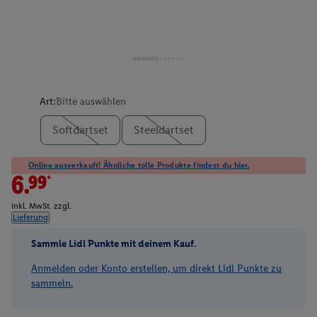
Art:
Bitte auswählen
Softdartset
Steeldartset
Online ausverkauft! Ähnliche tolle Produkte findest du hier.
6.99*
inkl. MwSt. zzgl.
Lieferung
Sammle Lidl Punkte mit deinem Kauf.
Anmelden oder Konto erstellen, um direkt Lidl Punkte zu
sammeln.