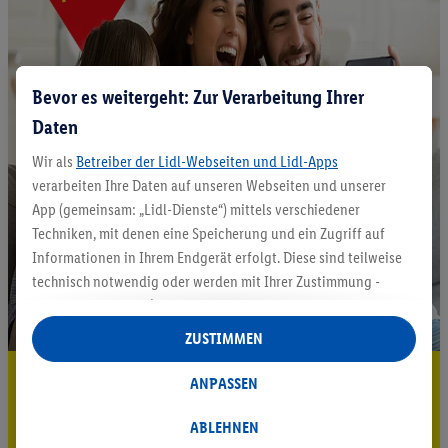
Bevor es weitergeht: Zur Verarbeitung Ihrer
Daten
Wir als
Betreiber der Lidl-Webseiten und Lidl-Apps
verarbeiten Ihre Daten auf unseren Webseiten und unserer
App (gemeinsam: „Lidl-Dienste“) mittels verschiedener
Techniken, mit denen eine Speicherung und ein Zugriff auf
Informationen in Ihrem Endgerät erfolgt. Diese sind teilweise
technisch notwendig oder werden mit Ihrer Zustimmung -
auch durch Partner (u.a.
als separat
oder gemeinsam
Verantwortliche; im Zusammenhang mit dem IAB TCF
ZUSTIMMEN
insgesamt
6
Partner) - für komfortable Einstellungen, zur
5.95 € Versand sparen³²ᵃ
Statistik-Erstellung oder für personalisierte Werbung
ANPASSEN
innerhalb und außerhalb der Lidl-Dienste verwendet.
Jetzt zum Newsletter anmelden
Datenverarbeitungen für personalisierte Werbung werden
ABLEHNEN