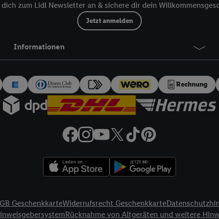
dich zum Lidl Newsletter an & sichere dir dein Willkommensges
 dort personalisierte Werbung ausspielen können. Sie können Ihre Einwilli
Jetzt anmelden
logie - zusätzlich zur weiter unten erläuterten Möglichkeit, Ihre Einwillig
auch über
das Datenschutzportal von Utiq („consenthub“)
oder über „Anpass
erten Utiq-Technologie für digitales Marketing“ am unteren Ende dieser E
Informationen
rufen. Weitere Informationen finden Sie in den
Datenschutzbestimmungen 
Ablehnen“ können Sie nur den Einsatz notwendiger Techniken zulassen. Dur
e allen Verarbeitungen zu sämtlichen vorgenannten Zwecken unter Einbi
Rechnung
eitere Informationen, auch zur Speicherdauer der Daten und zu Ihrem Rech
ür die Zukunft zu widerrufen, finden Sie in unseren
Datenschutzbestimmu
npassen“ können Sie einzelne Verwendungszwecke oder Partner zulassen; d
artig benannten Zwecke und Funktionen im Rahmen des Einsatzes des IA
herheit, Verhinderung und Aufdeckung von Betrug und Fehlerbehebung, Be
d Inhalten, Abgleichung und Kombination von Daten aus unterschiedlich
ner Endgeräte, Identifikation von Geräten anhand automatisch übermittel
on Werbekampagnen durch TTD und Nutzung der Telekommunikations-basie
es Marketing, sowie:
GB Geschenkkarte
Widerrufsrecht Geschenkkarte
Datenschutzhi
Standortdaten. Erstellung von Profilen für personalisierte Werbung. Spe
Hinweisgebersystem
Rücknahme von Altgeräten und weitere Hin