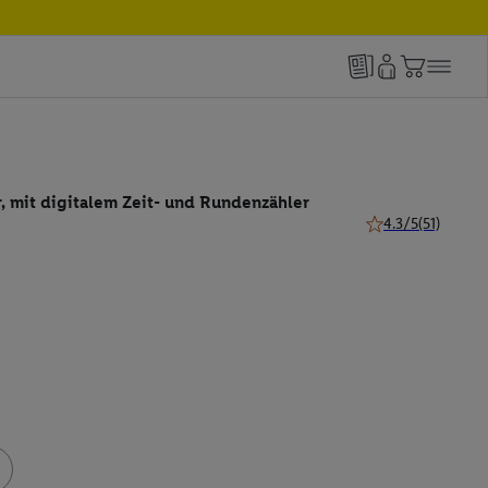
r, mit digitalem Zeit- und Rundenzähler
4.3/5
(51)
4.3 von 5 Sternen 