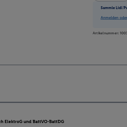
Sammle Lidl P
Anmelden oder 
Artikelnummer:
100
ch ElektroG und BattVO-BattDG