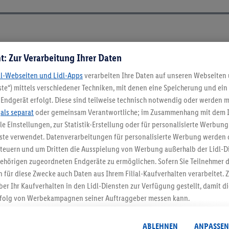
t: Zur Verarbeitung Ihrer Daten
dl-Webseiten und Lidl-Apps
verarbeiten Ihre Daten auf unseren Webseiten
te“) mittels verschiedener Techniken, mit denen eine Speicherung und ein 
Endgerät erfolgt. Diese sind teilweise technisch notwendig oder werden m
.
als separat
oder gemeinsam Verantwortliche; im Zusammenhang mit dem 
ble Einstellungen, zur Statistik-Erstellung oder für personalisierte Werbun
nste verwendet. Datenverarbeitungen für personalisierte Werbung werden
euern und um Dritten die Ausspielung von Werbung außerhalb der Lidl-Di
ehörigen zugeordneten Endgeräte zu ermöglichen. Sofern Sie Teilnehmer de
5.95 € Versand spa
 für diese Zwecke auch Daten aus Ihrem Filial-Kaufverhalten verarbeitet
ber Ihr Kaufverhalten in den Lidl-Diensten zur Verfügung gestellt, damit di
Jetzt zum Newsletter anmel
folg von Werbekampagnen seiner Auftraggeber messen kann.
isierter Werbung basiert auf der Generierung von auch mit Daten von and
Gutschein sichern!
. Dies umfasst die Zusammenführung von Daten (z.B. über Ihre Nutzung der 
ABLEHNEN
ANPASSEN