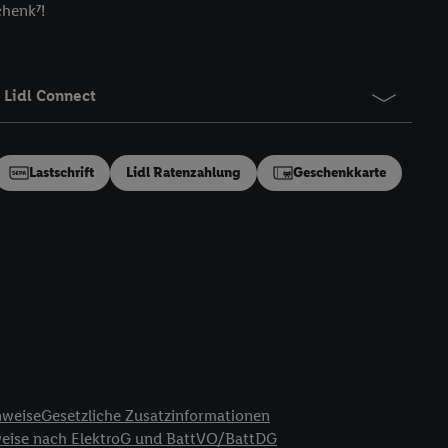
chenk⁷!
gung speziell zur
ung generell zu
en“/„Nutzung der
inwilligung (nur für
Lidl Connect
von Utiq
.
ch einen Klick auf
ndung sämtlicher
Lastschrift
Lidl Ratenzahlung
Geschenkkarte
t, Ihre Einwilligung
ngen
.
Die Impressen
as gilt auch für die
B TCF für Werbung und
reitstellung und
en Quellen,
ter Informationen,
rten Utiq-
nweise
Gesetzliche Zusatzinformationen
ichern von oder
weise nach ElektroG und BattVO/BattDG