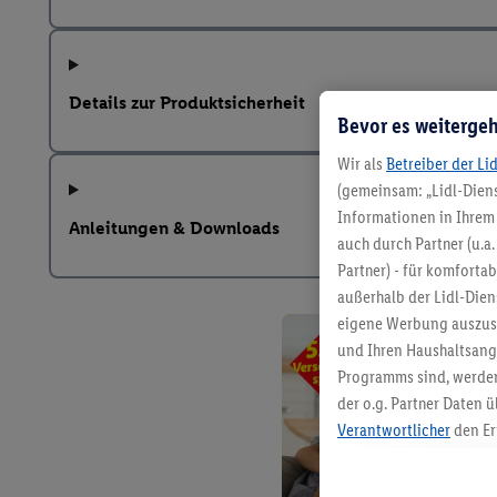
Details zur Produktsicherheit
Bevor es weitergeh
Wir als
Betreiber der Li
(gemeinsam: „Lidl-Diens
Informationen in Ihrem 
Anleitungen & Downloads
auch durch Partner (u.a
Partner) - für komforta
außerhalb der Lidl-Die
eigene Werbung auszust
und Ihren Haushaltsang
Programms sind, werden
der o.g. Partner Daten ü
Verantwortlicher
den Er
Die Erstellung personal
angereicherten Profilen