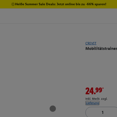
Heiße Summer Sale Deals: Jetzt online bis zu -66% sparen!
CRIVIT
Mobilitätstraine
24.99*
inkl. MwSt. zzgl.
Lieferung