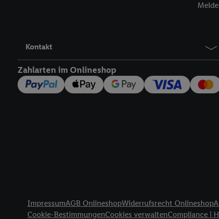
Melde 
werden, damit wir Ihnen
Nutzung der Utiq-Techno
widerrufen - jederzeit 
Telekommunikations-basi
Kontakt
die Lidl-Dienste) wider
Durch einen Klick auf „
Zahlarten im Onlineshop
„Zustimmen“ stimmen Si
genannten Partner zu. W
jederzeit mit Wirkung f
finden Sie hier.
Unter „A
nachfolgend schlagwort
Erfolgsmessung:
Gewährleistung der Sic
Anzeige von Werbung un
Verknüpfung verschiede
Messung des Erfolgs v
Rechtliche Informationen
Technologie für digital
Impressum
AGB Onlineshop
Widerrufsrecht Onlineshop
A
Verwendung genauer 
Cookie-Bestimmungen
Cookies verwalten
Compliance | 