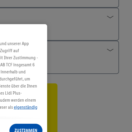
 und unserer App
Zugriff auf
it Ihrer Zustimmung -
IAB TCF insgesamt
6
g innerhalb und
 durchgeführt, um
enste über die Ihnen
s Lidl Plus-
ren³²ᵃ
. Zudem werden einem
eser als
eigenständig
den
eren Diensten
Lidl-Dienste, Ihr
ZUSTIMMEN