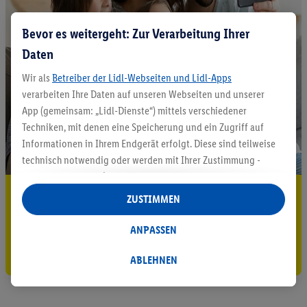
Bevor es weitergeht: Zur Verarbeitung Ihrer
Daten
Wir als
Betreiber der Lidl-Webseiten und Lidl-Apps
verarbeiten Ihre Daten auf unseren Webseiten und unserer
App (gemeinsam: „Lidl-Dienste“) mittels verschiedener
Techniken, mit denen eine Speicherung und ein Zugriff auf
Informationen in Ihrem Endgerät erfolgt. Diese sind teilweise
technisch notwendig oder werden mit Ihrer Zustimmung -
auch durch Partner (u.a.
als separat
oder gemeinsam
5.95 € Versand sparen³²ᵃ
Verantwortliche; im Zusammenhang mit dem IAB TCF
ZUSTIMMEN
insgesamt
6
Partner) - für komfortable Einstellungen, zur
Jetzt zum Newsletter anmelden
Statistik-Erstellung oder für personalisierte Werbung
ANPASSEN
innerhalb und außerhalb der Lidl-Dienste verwendet.
Gutschein sichern!
Datenverarbeitungen für personalisierte Werbung werden
ABLEHNEN
durchgeführt, um eigene Werbung auszusteuern und um
Dritten die Ausspielung von Werbung außerhalb der Lidl-