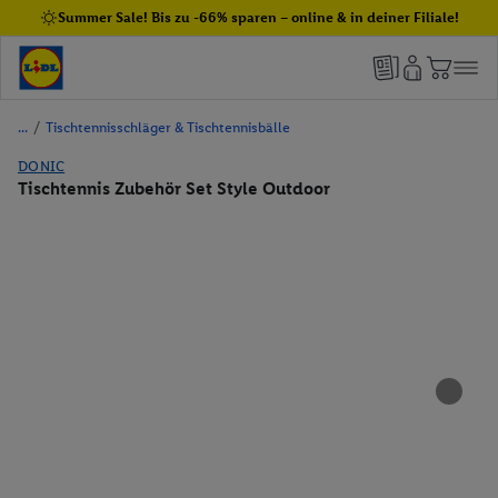
Summer Sale! Bis zu -66% sparen – online & in deiner Filiale!
/
Tischtennisschläger & Tischtennisbälle
DONIC
Tischtennis Zubehör Set Style Outdoor