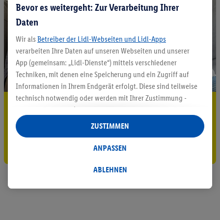
Bevor es weitergeht: Zur Verarbeitung Ihrer
Daten
Wir als
Betreiber der Lidl-Webseiten und Lidl-Apps
verarbeiten Ihre Daten auf unseren Webseiten und unserer
App (gemeinsam: „Lidl-Dienste“) mittels verschiedener
Techniken, mit denen eine Speicherung und ein Zugriff auf
Informationen in Ihrem Endgerät erfolgt. Diese sind teilweise
technisch notwendig oder werden mit Ihrer Zustimmung -
5.95 € Versand sparen³²ᵃ
auch durch Partner (u.a.
als separat
oder gemeinsam
Verantwortliche; im Zusammenhang mit dem IAB TCF
Jetzt zum Newsletter anmelden
ZUSTIMMEN
insgesamt
6
Partner) - für komfortable Einstellungen, zur
Statistik-Erstellung oder für personalisierte Werbung
Gutschein sichern!
ANPASSEN
innerhalb und außerhalb der Lidl-Dienste verwendet.
Datenverarbeitungen für personalisierte Werbung werden
ABLEHNEN
durchgeführt, um eigene Werbung auszusteuern und um
Dritten die Ausspielung von Werbung außerhalb der Lidl-
Dienste über die Ihnen und Ihren Haushaltsangehörigen
zugeordneten Endgeräte zu ermöglichen. Sofern Sie