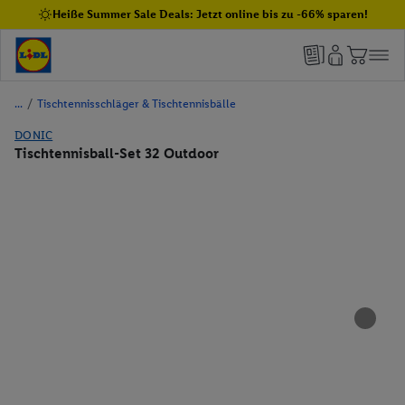
Heiße Summer Sale Deals: Jetzt online bis zu -66% sparen!
/
Tischtennisschläger & Tischtennisbälle
DONIC
Tischtennisball-Set 32 Outdoor