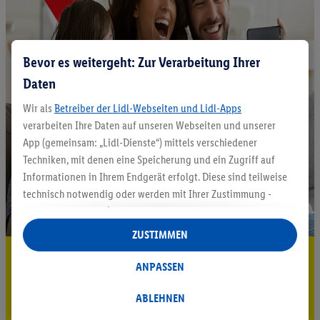
Bevor es weitergeht: Zur Verarbeitung Ihrer
Daten
Wir als
Betreiber der Lidl-Webseiten und Lidl-Apps
verarbeiten Ihre Daten auf unseren Webseiten und unserer
App (gemeinsam: „Lidl-Dienste“) mittels verschiedener
Techniken, mit denen eine Speicherung und ein Zugriff auf
Informationen in Ihrem Endgerät erfolgt. Diese sind teilweise
technisch notwendig oder werden mit Ihrer Zustimmung -
auch durch Partner (u.a.
als separat
oder gemeinsam
Verantwortliche; im Zusammenhang mit dem IAB TCF
ZUSTIMMEN
insgesamt
6
Partner) - für komfortable Einstellungen, zur
5.95 € Versand sparen³²ᵃ
Statistik-Erstellung oder für personalisierte Werbung
ANPASSEN
innerhalb und außerhalb der Lidl-Dienste verwendet.
Jetzt zum Newsletter anmelden
Datenverarbeitungen für personalisierte Werbung werden
ABLEHNEN
durchgeführt, um eigene Werbung auszusteuern und um
Gutschein sichern!