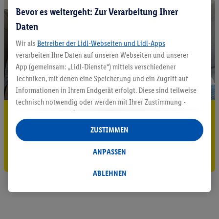
Bevor es weitergeht: Zur Verarbeitung Ihrer
Daten
Wir als
Betreiber der Lidl-Webseiten und Lidl-Apps
verarbeiten Ihre Daten auf unseren Webseiten und unserer
App (gemeinsam: „Lidl-Dienste“) mittels verschiedener
Techniken, mit denen eine Speicherung und ein Zugriff auf
Informationen in Ihrem Endgerät erfolgt. Diese sind teilweise
technisch notwendig oder werden mit Ihrer Zustimmung -
5.95 € Versand sparen³²ᵃ
auch durch Partner (u.a.
als separat
oder gemeinsam
Verantwortliche; im Zusammenhang mit dem IAB TCF
ZUSTIMMEN
Jetzt zum Newsletter anmelden
insgesamt
6
Partner) - für komfortable Einstellungen, zur
Statistik-Erstellung oder für personalisierte Werbung
ANPASSEN
Gutschein sichern!
innerhalb und außerhalb der Lidl-Dienste verwendet.
Datenverarbeitungen für personalisierte Werbung werden
ABLEHNEN
durchgeführt, um eigene Werbung auszusteuern und um
Dritten die Ausspielung von Werbung außerhalb der Lidl-
Dienste über die Ihnen und Ihren Haushaltsangehörigen