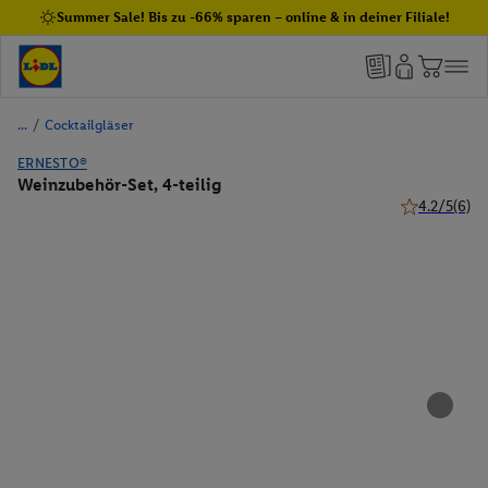
Summer Sale! Bis zu -66% sparen – online & in deiner Filiale!
/
Cocktailgläser
ERNESTO®
Weinzubehör-Set, 4-teilig
4.2/5
(6)
4.2 von 5 St