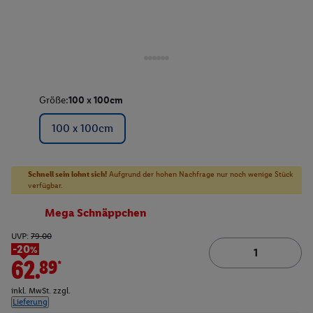
Größe:
100 x 100cm
100 x 100cm
Schnell sein lohnt sich!
Aufgrund der hohen Nachfrage nur noch wenige Stück
verfügbar.
Mega Schnäppchen
UVP:
79.00
-20%
62.89*
inkl. MwSt. zzgl.
Lieferung