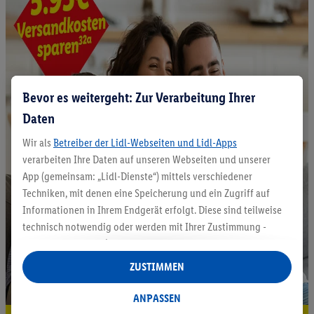
Bevor es weitergeht: Zur Verarbeitung Ihrer
Daten
Wir als
Betreiber der Lidl-Webseiten und Lidl-Apps
verarbeiten Ihre Daten auf unseren Webseiten und unserer
App (gemeinsam: „Lidl-Dienste“) mittels verschiedener
Techniken, mit denen eine Speicherung und ein Zugriff auf
Informationen in Ihrem Endgerät erfolgt. Diese sind teilweise
technisch notwendig oder werden mit Ihrer Zustimmung -
auch durch Partner (u.a.
als separat
oder gemeinsam
Verantwortliche; im Zusammenhang mit dem IAB TCF
ZUSTIMMEN
insgesamt
6
Partner) - für komfortable Einstellungen, zur
Statistik-Erstellung oder für personalisierte Werbung
ANPASSEN
innerhalb und außerhalb der Lidl-Dienste verwendet.