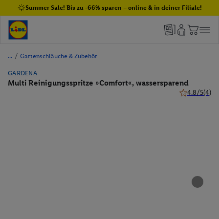
Summer Sale! Bis zu -66% sparen – online & in deiner Filiale!
/
Gartenschläuche & Zubehör
GARDENA
Multi Reinigungsspritze »Comfort«, wassersparend
4.8/5
(4)
4.8 von 5 Ste