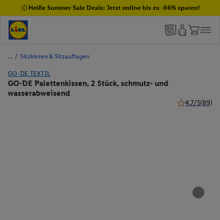
Heiße Summer Sale Deals: Jetzt online bis zu -66% sparen!
/
Sitzkissen & Sitzauflagen
GO-DE TEXTIL
GO-DE Palettenkissen, 2 Stück, schmutz- und
wasserabweisend
4.7/5
(89)
4.7 von 5 Ster