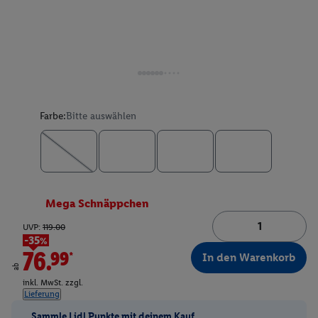
Farbe:
Bitte auswählen
Mega Schnäppchen
UVP:
119.00
-35%
76.99*
In den Warenkorb
ab
inkl. MwSt. zzgl.
Lieferung
Sammle Lidl Punkte mit deinem Kauf.