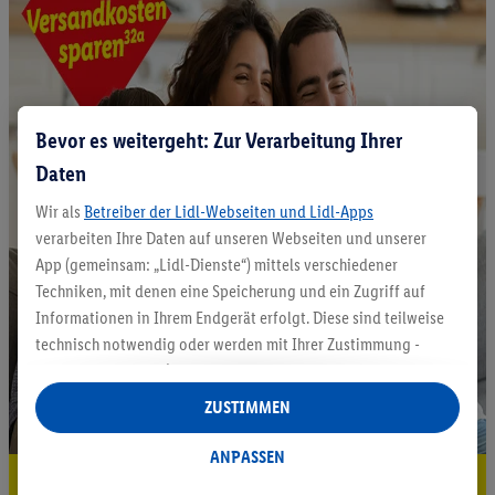
Bevor es weitergeht: Zur Verarbeitung Ihrer
Daten
Wir als
Betreiber der Lidl-Webseiten und Lidl-Apps
verarbeiten Ihre Daten auf unseren Webseiten und unserer
App (gemeinsam: „Lidl-Dienste“) mittels verschiedener
Techniken, mit denen eine Speicherung und ein Zugriff auf
Informationen in Ihrem Endgerät erfolgt. Diese sind teilweise
technisch notwendig oder werden mit Ihrer Zustimmung -
auch durch Partner (u.a.
als separat
oder gemeinsam
Verantwortliche; im Zusammenhang mit dem IAB TCF
ZUSTIMMEN
insgesamt
6
Partner) - für komfortable Einstellungen, zur
Statistik-Erstellung oder für personalisierte Werbung
ANPASSEN
innerhalb und außerhalb der Lidl-Dienste verwendet.
5.95 € Versand sparen³²ᵃ