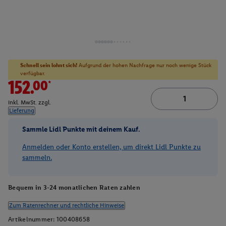
Schnell sein lohnt sich!
Aufgrund der hohen Nachfrage nur noch wenige Stück
verfügbar.
152.00*
inkl. MwSt. zzgl.
Lieferung
Sammle Lidl Punkte mit deinem Kauf.
Anmelden oder Konto erstellen, um direkt Lidl Punkte zu
sammeln.
Bequem in 3-24 monatlichen Raten zahlen
Zum Ratenrechner und rechtliche Hinweise
Artikelnummer:
100408658