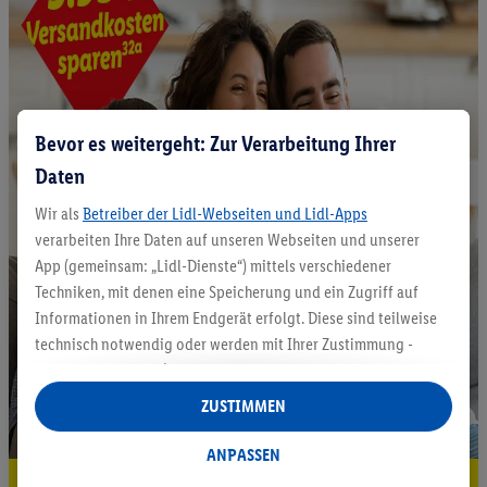
Bevor es weitergeht: Zur Verarbeitung Ihrer
Daten
Wir als
Betreiber der Lidl-Webseiten und Lidl-Apps
verarbeiten Ihre Daten auf unseren Webseiten und unserer
App (gemeinsam: „Lidl-Dienste“) mittels verschiedener
Techniken, mit denen eine Speicherung und ein Zugriff auf
Informationen in Ihrem Endgerät erfolgt. Diese sind teilweise
technisch notwendig oder werden mit Ihrer Zustimmung -
auch durch Partner (u.a.
als separat
oder gemeinsam
Verantwortliche; im Zusammenhang mit dem IAB TCF
ZUSTIMMEN
insgesamt
6
Partner) - für komfortable Einstellungen, zur
Statistik-Erstellung oder für personalisierte Werbung
ANPASSEN
innerhalb und außerhalb der Lidl-Dienste verwendet.