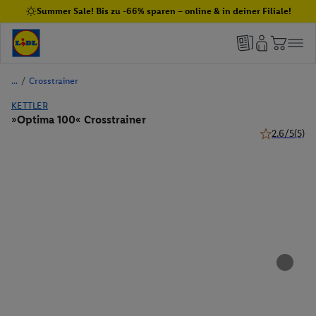
Summer Sale! Bis zu -66% sparen – online & in deiner Filiale!
/
Crosstrainer
KETTLER
»Optima 100« Crosstrainer
2.6/5
(5)
2.6 von 5 St