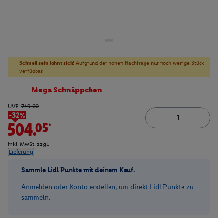
Schnell sein lohnt sich!
Aufgrund der hohen Nachfrage nur noch wenige Stück
verfügbar.
Mega Schnäppchen
UVP:
749.00
-32%
504.05*
inkl. MwSt. zzgl.
Lieferung
Sammle Lidl Punkte mit deinem Kauf.
Anmelden oder Konto erstellen, um direkt Lidl Punkte zu
sammeln.