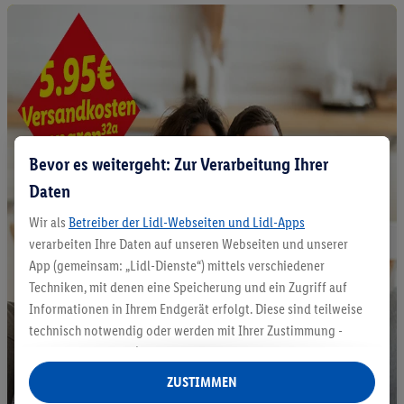
Bevor es weitergeht: Zur Verarbeitung Ihrer
Daten
Wir als
Betreiber der Lidl-Webseiten und Lidl-Apps
verarbeiten Ihre Daten auf unseren Webseiten und unserer
App (gemeinsam: „Lidl-Dienste“) mittels verschiedener
Techniken, mit denen eine Speicherung und ein Zugriff auf
Informationen in Ihrem Endgerät erfolgt. Diese sind teilweise
technisch notwendig oder werden mit Ihrer Zustimmung -
auch durch Partner (u.a.
als separat
oder gemeinsam
Verantwortliche; im Zusammenhang mit dem IAB TCF
ZUSTIMMEN
insgesamt
6
Partner) - für komfortable Einstellungen, zur