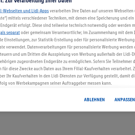
t: Zur Verarbeitung Ihrer Daten
dl-Webseiten und Lidl-Apps
verarbeiten Ihre Daten auf unseren Webseiten
te“) mittels verschiedener Techniken, mit denen eine Speicherung und ein 
Endgerät erfolgt. Diese sind teilweise technisch notwendig oder werden m
5.95 € Versand spa
.
als separat
oder gemeinsam Verantwortliche; im Zusammenhang mit dem 
ble Einstellungen, zur Statistik-Erstellung oder für personalisierte Werbun
Jetzt zum Newsletter anmel
nste verwendet. Datenverarbeitungen für personalisierte Werbung werden
euern und um Dritten die Ausspielung von Werbung außerhalb der Lidl-Di
Gutschein sichern!
ehörigen zugeordneten Endgeräte zu ermöglichen. Sofern Sie Teilnehmer de
 für diese Zwecke auch Daten aus Ihrem Filial-Kaufverhalten verarbeitet
ber Ihr Kaufverhalten in den Lidl-Diensten zur Verfügung gestellt, damit di
folg von Werbekampagnen seiner Auftraggeber messen kann.
isierter Werbung basiert auf der Generierung von auch mit Daten von and
. Dies umfasst die Zusammenführung von Daten (z.B. über Ihre Nutzung der 
ABLEHNEN
ANPASSEN
dl-Diensten, Informationen aus Ihrem Kundenkonto - z.B. Alter oder Geschl
 auch über verschiedene Endgeräte und Lidl-Dienste hinweg einschließli
auf Informationen auf Ihren Endgeräten zur Erstellung von Zielgruppen (
nhang mit dem Ausspielen dieser Werbung erfolgen Verarbeitungen auch
bung, zur Zielgruppenforschung, zur Entwicklung von Angeboten sowie z