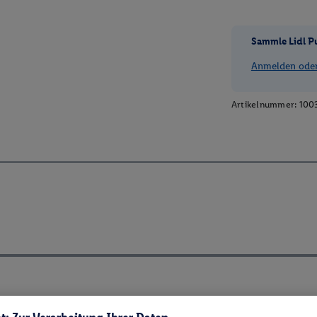
Sammle Lidl P
Anmelden oder 
Artikelnummer:
100
ch ElektroG und BattVO-BattDG