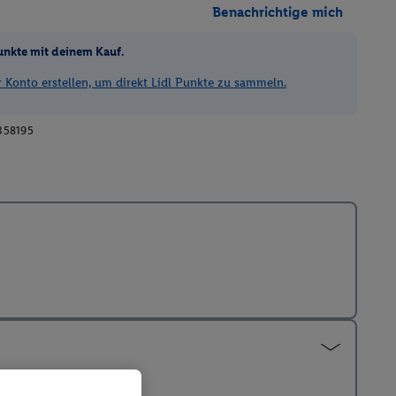
Benachrichtige mich
unkte mit deinem Kauf.
Konto erstellen, um direkt Lidl Punkte zu sammeln.
358195