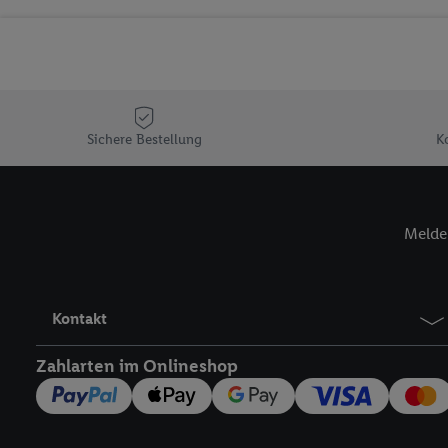
Sicherung und Optimie
Sofern Sie hier Ihre Zus
Plus-Konto einloggen, 
Verantwortlichkeit mit
zu erstellen (die sogen
können, um Sie in von 
Sichere Bestellung
K
Hierzu wird von uns un
Adresse in gemeinsamer 
Zudem erlauben Sie uns,
Melde 
den Lidl-Diensten einzus
Wenn das der Fall ist, g
Kundenkonto-Referenz, 
verwenden, um Sie wied
Kontakt
Insbesondere können Sie
werden, damit wir Ihnen
Zahlarten im Onlineshop
Nutzung der Utiq-Techno
widerrufen - jederzeit 
Telekommunikations-basi