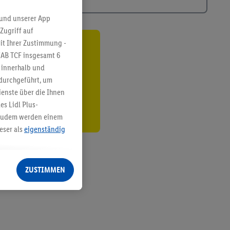
 und unserer App
Zugriff auf
it Ihrer Zustimmung -
ren³²ᵃ
IAB TCF insgesamt
6
g innerhalb und
den
 durchgeführt, um
enste über die Ihnen
s Lidl Plus-
. Zudem werden einem
eser als
eigenständig
eren Diensten
Lidl-Dienste, Ihr
ZUSTIMMEN
echt - sowie Ihre
ch dem Speichern von
sogenannten
 zur Leistungs-/
ur technischen