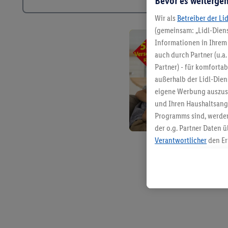
Bevor es weitergeh
Wir als
Betreiber der Li
(gemeinsam: „Lidl-Diens
Informationen in Ihrem 
auch durch Partner (u.a
Partner) - für komforta
außerhalb der Lidl-Die
eigene Werbung auszust
und Ihren Haushaltsang
Programms sind, werden
der o.g. Partner Daten ü
Verantwortlicher
den Er
Die Erstellung personal
angereicherten Profilen
Kaufverhalten in den Li
genauen Standortdaten)
und/ oder dem Zugriff 
Segmenten). Im Zusamme
Erfolgsmessung der Wer