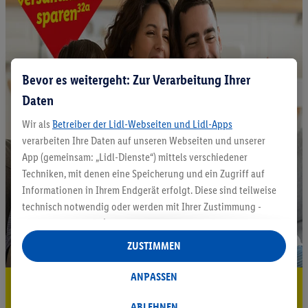
Bevor es weitergeht: Zur Verarbeitung Ihrer
Daten
Wir als
Betreiber der Lidl-Webseiten und Lidl-Apps
verarbeiten Ihre Daten auf unseren Webseiten und unserer
App (gemeinsam: „Lidl-Dienste“) mittels verschiedener
Techniken, mit denen eine Speicherung und ein Zugriff auf
Informationen in Ihrem Endgerät erfolgt. Diese sind teilweise
technisch notwendig oder werden mit Ihrer Zustimmung -
auch durch Partner (u.a.
als separat
oder gemeinsam
Verantwortliche; im Zusammenhang mit dem IAB TCF
ZUSTIMMEN
insgesamt
6
Partner) - für komfortable Einstellungen, zur
Statistik-Erstellung oder für personalisierte Werbung
ANPASSEN
5.95 € Versand sparen³²ᵃ
innerhalb und außerhalb der Lidl-Dienste verwendet.
Datenverarbeitungen für personalisierte Werbung werden
ABLEHNEN