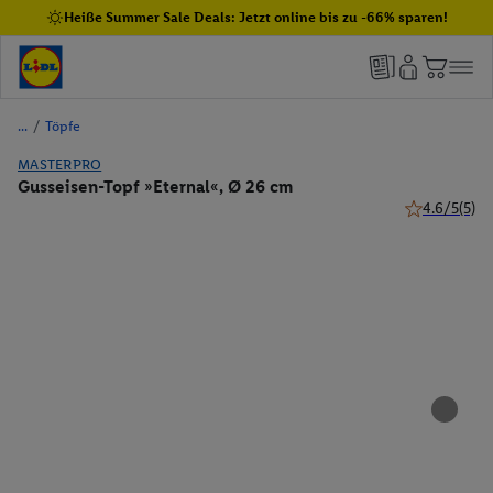
Heiße Summer Sale Deals: Jetzt online bis zu -66% sparen!
/
Töpfe
MASTERPRO
Gusseisen-Topf »Eternal«, Ø 26 cm
4.6/5
(5)
4.6 von 5 St