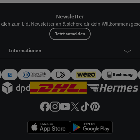
 einem der oben genannten Partner verwendet werden, um daraus eine spe
annte EUID), die wir sodann ähnlich wie die sogleich beschriebene Utiq-
Newsletter
Dritten betriebenen Diensten zu erkennen und Ihnen personalisierte Werb
dich zum Lidl Newsletter an & sichere dir dein Willkommensges
d einem der anderen oben genannten Partner auch Ihre in einen Hashwert
Verantwortlichkeit verarbeitet.
Jetzt anmelden
 der Utiq SA/NV („Utiq“) und Ihrem
Telekommunikationsnetzbetreiber
, die
etzen. Utiq prüft zunächst anhand Ihrer IP-Adresse, ob die Technologie für
Informationen
ibt Utiq Ihre IP-Adresse an Ihren Netzbetreiber weiter, der anhand der IP-A
wie z.B. Ihrer Mobilfunknummer, eine Kennung für Utiq erstellt. Wir werd
erzuerkennen und Erkenntnisse über Ihr Nutzungsverhalten in den Lidl-Die
Rechnung
 mittels dieser Technologie auch auf Diensten wiedererkannt werden, die
 dort personalisierte Werbung ausspielen können. Sie können Ihre Einwilli
logie - zusätzlich zur weiter unten erläuterten Möglichkeit, Ihre Einwillig
auch über
das Datenschutzportal von Utiq („consenthub“)
oder über „Anpass
erten Utiq-Technologie für digitales Marketing“ am unteren Ende dieser E
rufen. Weitere Informationen finden Sie in den
Datenschutzbestimmungen 
Ablehnen“ können Sie nur den Einsatz notwendiger Techniken zulassen. Dur
e allen Verarbeitungen zu sämtlichen vorgenannten Zwecken unter Einbi
eitere Informationen, auch zur Speicherdauer der Daten und zu Ihrem Rech