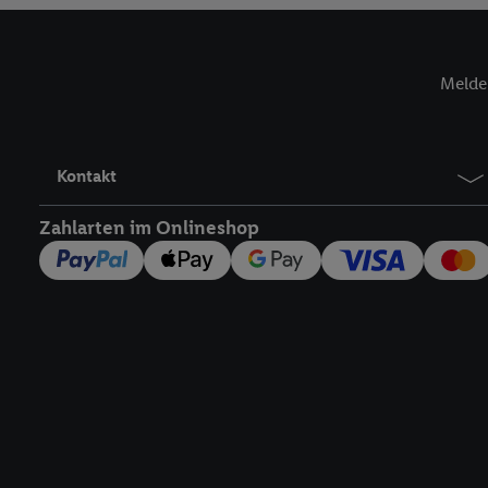
Verantwortlichkeit mit
zu erstellen (die sogen
können, um Sie in von 
Melde 
Hierzu wird von uns un
Adresse in gemeinsamer 
Zudem erlauben Sie uns,
den Lidl-Diensten einzus
Kontakt
Wenn das der Fall ist, g
Kundenkonto-Referenz, 
Zahlarten im Onlineshop
verwenden, um Sie wied
Insbesondere können Sie
werden, damit wir Ihnen
Nutzung der Utiq-Techno
widerrufen - jederzeit 
Telekommunikations-basi
die Lidl-Dienste) wider
Durch einen Klick auf „
„Zustimmen“ stimmen Si
genannten Partner zu. W