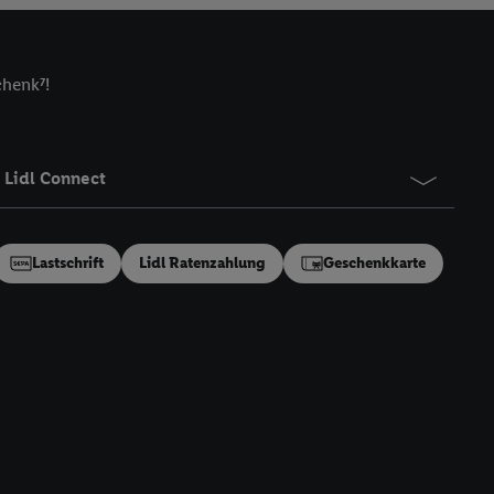
zielle Online-Kennung
Kennung verwenden
ung auszuspielen.
chenk⁷!
 umgewandelte E-Mail-
 Utiq-Technologie in
 Sie verfügbar ist.
Lidl Connect
dresse und einer
en diese Kennung
nsten zu erfassen.
Lastschrift
Lidl Ratenzahlung
Geschenkkarte
 von Dritten betrieben
gung speziell zur
ung generell zu
en“/„Nutzung der
inwilligung (nur für
von Utiq
.
ch einen Klick auf
ndung sämtlicher
t, Ihre Einwilligung