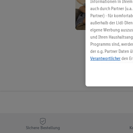
Informationen in Ihrem 
auch durch Partner (u.a
Partner) - für komforta
außerhalb der Lidl-Die
eigene Werbung auszust
und Ihren Haushaltsang
Programms sind, werden
der o.g. Partner Daten ü
Verantwortlicher
den Er
Die Erstellung personal
angereicherten Profilen
Kaufverhalten in den Li
genauen Standortdaten)
und/ oder dem Zugriff 
Segmenten). Im Zusamme
Erfolgsmessung der Wer
Sicherung und Optimie
Sofern Sie hier Ihre Zus
Sichere Bestellung
K
Plus-Konto einloggen, 