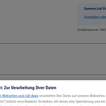
Sammle Lidl P
Anmelden oder 
Artikelnummer:
100
t: Zur Verarbeitung Ihrer Daten
5.95 € Versand spa
dl-Webseiten und Lidl-Apps
verarbeiten Ihre Daten auf unseren Webseiten
te“) mittels verschiedener Techniken, mit denen eine Speicherung und ein 
Jetzt zum Newsletter anmel