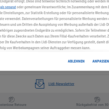
Endgerät erfolgt. Diese sind teilweise technisch notwendig oder werden m
.
als separat
oder gemeinsam Verantwortliche; im Zusammenhang mit dem 
Gutschein sichern!
ble Einstellungen, zur Statistik-Erstellung oder für personalisierte Werbun
nste verwendet. Datenverarbeitungen für personalisierte Werbung werden
euern und um Dritten die Ausspielung von Werbung außerhalb der Lidl-Di
ehörigen zugeordneten Endgeräte zu ermöglichen. Sofern Sie Teilnehmer de
 für diese Zwecke auch Daten aus Ihrem Filial-Kaufverhalten verarbeitet
ber Ihr Kaufverhalten in den Lidl-Diensten zur Verfügung gestellt, damit di
folg von Werbekampagnen seiner Auftraggeber messen kann.
isierter Werbung basiert auf der Generierung von auch mit Daten von and
. Dies umfasst die Zusammenführung von Daten (z.B. über Ihre Nutzung der 
ABLEHNEN
ANPASSEN
dl-Diensten, Informationen aus Ihrem Kundenkonto - z.B. Alter oder Geschl
 auch über verschiedene Endgeräte und Lidl-Dienste hinweg einschließli
auf Informationen auf Ihren Endgeräten zur Erstellung von Zielgruppen (
nhang mit dem Ausspielen dieser Werbung erfolgen Verarbeitungen auch
Lidl-Newsletter
bung, zur Zielgruppenforschung, zur Entwicklung von Angeboten sowie z
rung dieser Werbeausspielungen.
timmung dazu erteilen und danach ein Lidl Plus-Konto erstellen bzw. sich i
ostenlose Retoure
Rückgabefrist von 30
kann darüber hinaus auch Ihre dort angegebene E-Mail-Adresse von uns i