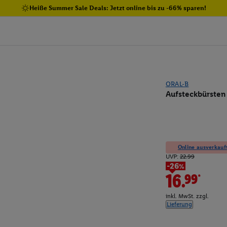
Heiße Summer Sale Deals: Jetzt online bis zu -66% sparen!
ORAL-B
Aufsteckbürsten 
Online ausverkauft
UVP:
22.99
-26%
16.99*
inkl. MwSt. zzgl.
Lieferung