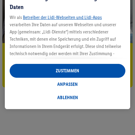
Daten
Wir als
Betreiber der Lidl-Webseiten und Lidl-Apps
verarbeiten Ihre Daten auf unseren Webseiten und unserer
App (gemeinsam: „Lidl-Dienste“) mittels verschiedener
Techniken, mit denen eine Speicherung und ein Zugriff auf
Informationen in Ihrem Endgerät erfolgt. Diese sind teilweise
5.95 € Versand sparen³²ᵃ
technisch notwendig oder werden mit Ihrer Zustimmung -
auch durch Partner (u.a.
als separat
oder gemeinsam
Jetzt zum Newsletter anmelden
Verantwortliche; im Zusammenhang mit dem IAB TCF
ZUSTIMMEN
insgesamt
6
Partner) - für komfortable Einstellungen, zur
Gutschein sichern!
Statistik-Erstellung oder für personalisierte Werbung
ANPASSEN
innerhalb und außerhalb der Lidl-Dienste verwendet.
Datenverarbeitungen für personalisierte Werbung werden
ABLEHNEN
durchgeführt, um eigene Werbung auszusteuern und um
Dritten die Ausspielung von Werbung außerhalb der Lidl-
Dienste über die Ihnen und Ihren Haushaltsangehörigen
zugeordneten Endgeräte zu ermöglichen. Sofern Sie
Teilnehmer des Lidl Plus-Programms sind, werden für diese