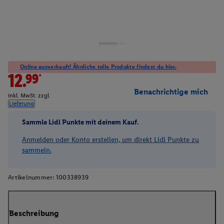
Online ausverkauft! Ähnliche tolle Produkte findest du hier.
12.99*
Benachrichtige mich
inkl. MwSt. zzgl.
Lieferung
Sammle Lidl Punkte mit deinem Kauf.
Anmelden oder Konto erstellen, um direkt Lidl Punkte zu
sammeln.
Artikelnummer:
100338939
Beschreibung