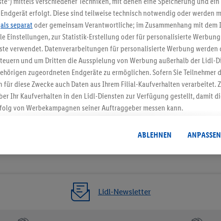
te“) mittels verschiedener Techniken, mit denen eine Speicherung und ein 
Endgerät erfolgt. Diese sind teilweise technisch notwendig oder werden m
Jetzt zum Newsletter anmel
.
als separat
oder gemeinsam Verantwortliche; im Zusammenhang mit dem 
ble Einstellungen, zur Statistik-Erstellung oder für personalisierte Werbun
Gutschein sichern!
nste verwendet. Datenverarbeitungen für personalisierte Werbung werden
euern und um Dritten die Ausspielung von Werbung außerhalb der Lidl-Di
ehörigen zugeordneten Endgeräte zu ermöglichen. Sofern Sie Teilnehmer de
 für diese Zwecke auch Daten aus Ihrem Filial-Kaufverhalten verarbeitet
ber Ihr Kaufverhalten in den Lidl-Diensten zur Verfügung gestellt, damit di
folg von Werbekampagnen seiner Auftraggeber messen kann.
isierter Werbung basiert auf der Generierung von auch mit Daten von and
. Dies umfasst die Zusammenführung von Daten (z.B. über Ihre Nutzung der 
ABLEHNEN
ANPASSEN
dl-Diensten, Informationen aus Ihrem Kundenkonto - z.B. Alter oder Geschl
 auch über verschiedene Endgeräte und Lidl-Dienste hinweg einschließli
auf Informationen auf Ihren Endgeräten zur Erstellung von Zielgruppen (
nhang mit dem Ausspielen dieser Werbung erfolgen Verarbeitungen auch
bung, zur Zielgruppenforschung, zur Entwicklung von Angeboten sowie z
Lidl-Newsletter
rung dieser Werbeausspielungen.
timmung dazu erteilen und danach ein Lidl Plus-Konto erstellen bzw. sich i