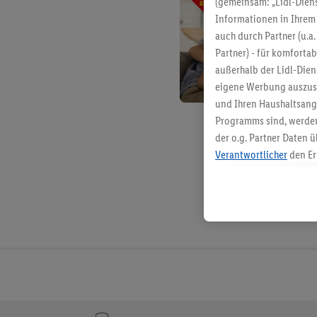
(gemeinsam: „Lidl-Diens
Informationen in Ihrem 
auch durch Partner (u.a
Partner) - für komforta
außerhalb der Lidl-Die
eigene Werbung auszust
und Ihren Haushaltsang
Programms sind, werden
der o.g. Partner Daten ü
Verantwortlicher
den Er
Die Erstellung personal
angereicherten Profilen
Kaufverhalten in den Li
genauen Standortdaten)
und/ oder dem Zugriff 
Segmenten). Im Zusamme
Erfolgsmessung der Wer
Sicherung und Optimie
Sofern Sie hier Ihre Zus