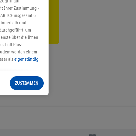
Zugriff auf
it Ihrer Zustimmung -
den
IAB TCF insgesamt
6
g innerhalb und
 durchgeführt, um
enste über die Ihnen
s Lidl Plus-
. Zudem werden einem
eser als
eigenständig
eren Diensten
Lidl-Dienste, Ihr
ZUSTIMMEN
echt - sowie Ihre
ch dem Speichern von
sogenannten
 zur Leistungs-/
ur technischen
n Ihr bestehendes Lidl