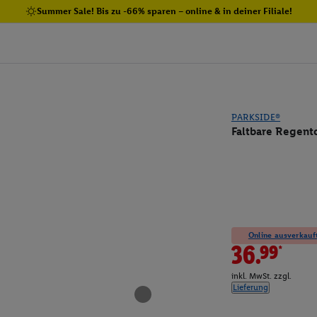
Summer Sale! Bis zu -66% sparen – online & in deiner Filiale!
PARKSIDE®
Faltbare Regent
Online ausverkauft
36.99*
inkl. MwSt. zzgl.
Lieferung