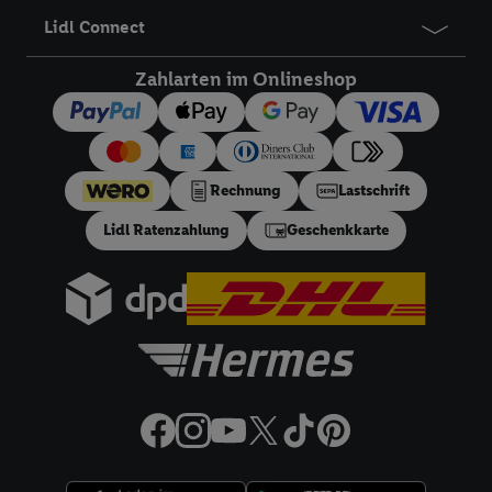
Angeboten sowie zur technischen Sicherung und Optimierung
Lidl Connect
dieser Werbeausspielungen.
Sofern Sie hier Ihre Zustimmung dazu erteilen und danach ein
Zahlarten im Onlineshop
Lidl Plus-Konto erstellen bzw. sich in Ihr bestehendes Lidl
Plus-Konto einloggen, kann darüber hinaus auch Ihre dort
angegebene E-Mail-Adresse von uns in gemeinsamer
Verantwortlichkeit mit einem der oben genannten Partner
Rechnung
Lastschrift
verwendet werden, um daraus eine spezielle Online-Kennung
zu erstellen (die sogenannte EUID), die wir sodann ähnlich wie
Lidl Ratenzahlung
Geschenkkarte
die sogleich beschriebene Utiq-Kennung verwenden können,
um Sie in von Dritten betriebenen Diensten zu erkennen und
Ihnen personalisierte Werbung auszuspielen. Hierzu wird von
uns und einem der anderen oben genannten Partner auch Ihre
in einen Hashwert umgewandelte E-Mail-Adresse in
gemeinsamer Verantwortlichkeit verarbeitet.
Zudem erlauben Sie uns, der Utiq SA/NV („Utiq“) und
Ihrem
Telekommunikationsnetzbetreiber
, die Utiq-Technologie
in den Lidl-Diensten einzusetzen. Utiq prüft zunächst anhand
Ihrer IP-Adresse, ob die Technologie für Sie verfügbar ist.