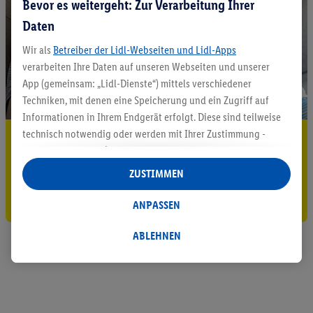
Bevor es weitergeht: Zur Verarbeitung Ihrer
Daten
Wir als
Betreiber der Lidl-Webseiten und Lidl-Apps
verarbeiten Ihre Daten auf unseren Webseiten und unserer
App (gemeinsam: „Lidl-Dienste“) mittels verschiedener
Techniken, mit denen eine Speicherung und ein Zugriff auf
Informationen in Ihrem Endgerät erfolgt. Diese sind teilweise
technisch notwendig oder werden mit Ihrer Zustimmung -
5.95 € Versand sparen³²ᵃ
auch durch Partner (u.a.
als separat
oder gemeinsam
Jetzt zum Newsletter anmelden
Verantwortliche; im Zusammenhang mit dem IAB TCF
ZUSTIMMEN
insgesamt
6
Partner) - für komfortable Einstellungen, zur
Gutschein sichern!
Statistik-Erstellung oder für personalisierte Werbung
ANPASSEN
innerhalb und außerhalb der Lidl-Dienste verwendet.
Datenverarbeitungen für personalisierte Werbung werden
ABLEHNEN
durchgeführt, um eigene Werbung auszusteuern und um
Dritten die Ausspielung von Werbung außerhalb der Lidl-
Dienste über die Ihnen und Ihren Haushaltsangehörigen
zugeordneten Endgeräte zu ermöglichen. Sofern Sie