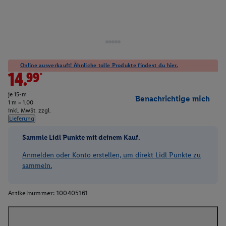
Online ausverkauft! Ähnliche tolle Produkte findest du hier.
14.99*
je 15-m
Benachrichtige mich
1 m = 1.00
inkl. MwSt. zzgl.
Lieferung
Sammle Lidl Punkte mit deinem Kauf.
Anmelden oder Konto erstellen, um direkt Lidl Punkte zu
sammeln.
Artikelnummer:
100405161