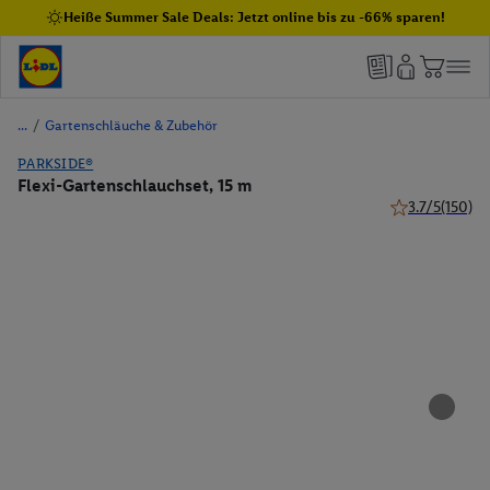
Heiße Summer Sale Deals: Jetzt online bis zu -66% sparen!
/
Gartenschläuche & Zubehör
PARKSIDE®
Flexi-Gartenschlauchset, 15 m
3.7/5
(150)
3.7 von 5 Ster