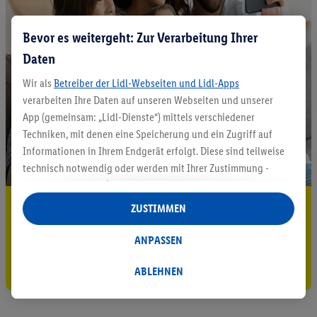
Bevor es weitergeht: Zur Verarbeitung Ihrer
Daten
Wir als
Betreiber der Lidl-Webseiten und Lidl-Apps
verarbeiten Ihre Daten auf unseren Webseiten und unserer
App (gemeinsam: „Lidl-Dienste“) mittels verschiedener
Techniken, mit denen eine Speicherung und ein Zugriff auf
Informationen in Ihrem Endgerät erfolgt. Diese sind teilweise
technisch notwendig oder werden mit Ihrer Zustimmung -
auch durch Partner (u.a.
als separat
oder gemeinsam
Verantwortliche; im Zusammenhang mit dem IAB TCF
5.95 € Versand sparen³²ᵃ
ZUSTIMMEN
insgesamt
6
Partner) - für komfortable Einstellungen, zur
Jetzt zum Newsletter anmelden
Statistik-Erstellung oder für personalisierte Werbung
ANPASSEN
innerhalb und außerhalb der Lidl-Dienste verwendet.
Gutschein sichern!
Datenverarbeitungen für personalisierte Werbung werden
ABLEHNEN
durchgeführt, um eigene Werbung auszusteuern und um
Dritten die Ausspielung von Werbung außerhalb der Lidl-