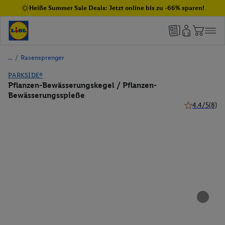
Heiße Summer Sale Deals: Jetzt online bis zu -66% sparen!
/
Rasensprenger
PARKSIDE®
Pflanzen-Bewässerungskegel / Pflanzen-
Bewässerungsspieße
4.4/5
(8)
4.4 von 5 Ste