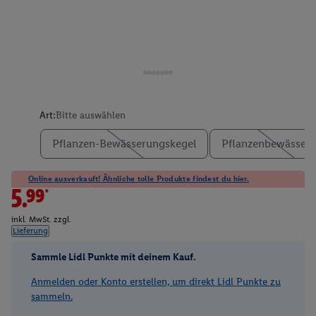
Art:
Bitte auswählen
Pflanzen-Bewässerungskegel
Pflanzenbewässer
Online ausverkauft! Ähnliche tolle Produkte findest du hier.
5.99*
inkl. MwSt. zzgl.
Lieferung
Sammle Lidl Punkte mit deinem Kauf.
Anmelden oder Konto erstellen, um direkt Lidl Punkte zu
sammeln.