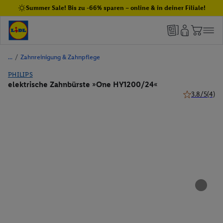
Summer Sale! Bis zu -66% sparen – online & in deiner Filiale!
/
Zahnreinigung & Zahnpflege
PHILIPS
elektrische Zahnbürste »One HY1200/24«
3.8/5
(4)
3.8 von 5 St