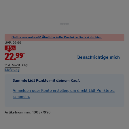
Online ausverkauft! Ähnliche tolle Produkte findest du hier.
UVP:
29.99
-23%
22.99*
Benachrichtige mich
inkl. MwSt. zzgl.
Lieferung
Sammle Lidl Punkte mit deinem Kauf.
Anmelden oder Konto erstellen, um direkt Lidl Punkte zu
sammeln.
Artikelnummer:
100377996