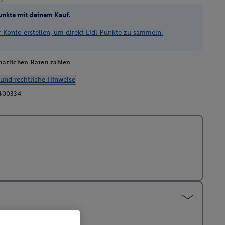
unkte mit deinem Kauf.
Konto erstellen, um direkt Lidl Punkte zu sammeln.
atlichen Raten zahlen
und rechtliche Hinweise
400334