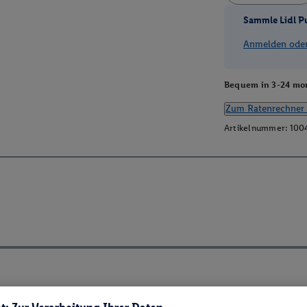
Sammle Lidl P
Anmelden oder 
Bequem in 3-24 mon
Zum Ratenrechner 
Artikelnummer:
100