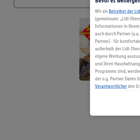
Bevor es weitergeh
Wir als
Betreiber der Li
(gemeinsam: „Lidl-Diens
Informationen in Ihrem 
auch durch Partner (u.a
Partner) - für komforta
außerhalb der Lidl-Die
eigene Werbung auszust
und Ihren Haushaltsang
Programms sind, werden
der o.g. Partner Daten ü
Verantwortlicher
den Er
Die Erstellung personal
angereicherten Profilen
Kaufverhalten in den Li
genauen Standortdaten)
und/ oder dem Zugriff 
Segmenten). Im Zusamme
Erfolgsmessung der Wer