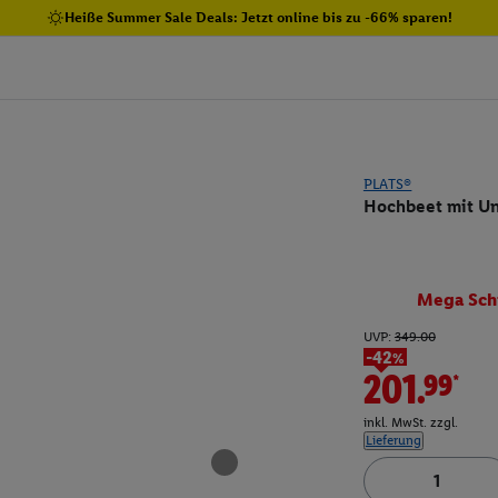
Heiße Summer Sale Deals: Jetzt online bis zu -66% sparen!
PLATS®
Hochbeet mit Un
Mega Sch
UVP:
349.00
-42%
201.99*
inkl. MwSt. zzgl.
Lieferung