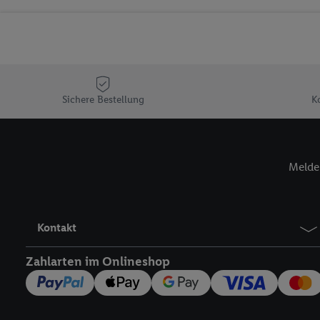
Sicherung und Optimie
Sofern Sie hier Ihre Zus
Plus-Konto einloggen, 
Verantwortlichkeit mit
zu erstellen (die sogen
können, um Sie in von 
Sichere Bestellung
K
Hierzu wird von uns un
Adresse in gemeinsamer 
Zudem erlauben Sie uns,
Melde 
den Lidl-Diensten einzus
Wenn das der Fall ist, g
Kundenkonto-Referenz, 
verwenden, um Sie wied
Kontakt
Insbesondere können Sie
werden, damit wir Ihnen
Zahlarten im Onlineshop
Nutzung der Utiq-Techno
widerrufen - jederzeit 
Telekommunikations-basi