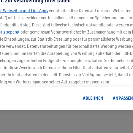
t: Zur Verarbeitung Ihrer Daten
dl-Webseiten und Lidl-Apps
verarbeiten Ihre Daten auf unseren Webseiten
te“) mittels verschiedener Techniken, mit denen eine Speicherung und ein 
Endgerät erfolgt. Diese sind teilweise technisch notwendig oder werden m
5.95 € Versand spa
.
als separat
oder gemeinsam Verantwortliche; im Zusammenhang mit dem 
ble Einstellungen, zur Statistik-Erstellung oder für personalisierte Werbun
Jetzt zum Newsletter anmel
nste verwendet. Datenverarbeitungen für personalisierte Werbung werden
euern und um Dritten die Ausspielung von Werbung außerhalb der Lidl-Di
Gutschein sichern!
ehörigen zugeordneten Endgeräte zu ermöglichen. Sofern Sie Teilnehmer de
 für diese Zwecke auch Daten aus Ihrem Filial-Kaufverhalten verarbeitet
ber Ihr Kaufverhalten in den Lidl-Diensten zur Verfügung gestellt, damit di
folg von Werbekampagnen seiner Auftraggeber messen kann.
isierter Werbung basiert auf der Generierung von auch mit Daten von and
. Dies umfasst die Zusammenführung von Daten (z.B. über Ihre Nutzung der 
ABLEHNEN
ANPASSEN
dl-Diensten, Informationen aus Ihrem Kundenkonto - z.B. Alter oder Geschl
 auch über verschiedene Endgeräte und Lidl-Dienste hinweg einschließli
auf Informationen auf Ihren Endgeräten zur Erstellung von Zielgruppen (
nhang mit dem Ausspielen dieser Werbung erfolgen Verarbeitungen auch
bung, zur Zielgruppenforschung, zur Entwicklung von Angeboten sowie z