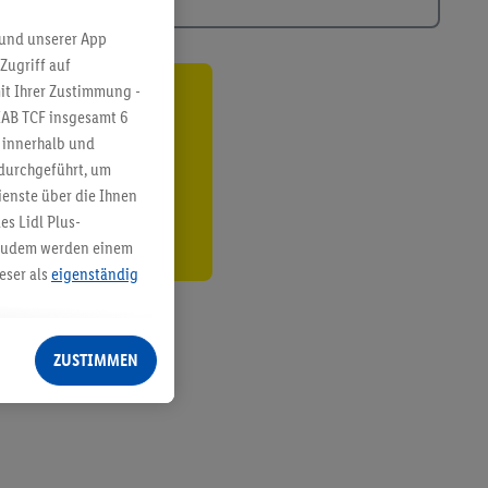
 und unserer App
Zugriff auf
it Ihrer Zustimmung -
ren³²ᵃ
IAB TCF insgesamt
6
g innerhalb und
den
 durchgeführt, um
enste über die Ihnen
s Lidl Plus-
. Zudem werden einem
eser als
eigenständig
eren Diensten
Lidl-Dienste, Ihr
ZUSTIMMEN
echt - sowie Ihre
ch dem Speichern von
sogenannten
 zur Leistungs-/
ur technischen