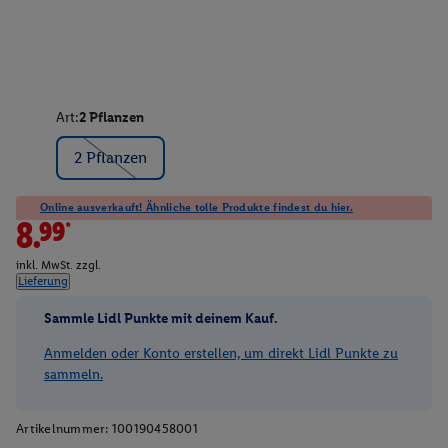
Art:
2 Pflanzen
2 Pflanzen
Online ausverkauft! Ähnliche tolle Produkte findest du hier.
8.99*
inkl. MwSt. zzgl.
Lieferung
Sammle Lidl Punkte mit deinem Kauf.
Anmelden oder Konto erstellen, um direkt Lidl Punkte zu
sammeln.
Artikelnummer:
100190458001