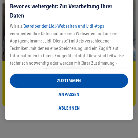
Bevor es weitergeht: Zur Verarbeitung Ihrer
Daten
Wir als
Betreiber der Lidl-Webseiten und Lidl-Apps
verarbeiten Ihre Daten auf unseren Webseiten und unserer
App (gemeinsam: „Lidl-Dienste“) mittels verschiedener
Techniken, mit denen eine Speicherung und ein Zugriff auf
Informationen in Ihrem Endgerät erfolgt. Diese sind teilweise
technisch notwendig oder werden mit Ihrer Zustimmung -
5.95 € Versand sparen³²ᵃ
auch durch Partner (u.a.
als separat
oder gemeinsam
Verantwortliche; im Zusammenhang mit dem IAB TCF
Jetzt zum Newsletter anmelden
ZUSTIMMEN
insgesamt
6
Partner) - für komfortable Einstellungen, zur
Statistik-Erstellung oder für personalisierte Werbung
ANPASSEN
Gutschein sichern!
innerhalb und außerhalb der Lidl-Dienste verwendet.
Datenverarbeitungen für personalisierte Werbung werden
ABLEHNEN
durchgeführt, um eigene Werbung auszusteuern und um
Dritten die Ausspielung von Werbung außerhalb der Lidl-
Dienste über die Ihnen und Ihren Haushaltsangehörigen
zugeordneten Endgeräte zu ermöglichen. Sofern Sie