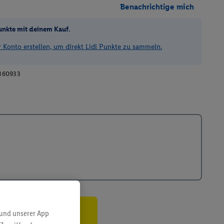
Benachrichtige mich
unkte mit deinem Kauf.
Konto erstellen, um direkt Lidl Punkte zu sammeln.
360933
 und unserer App
ren³²ᵃ