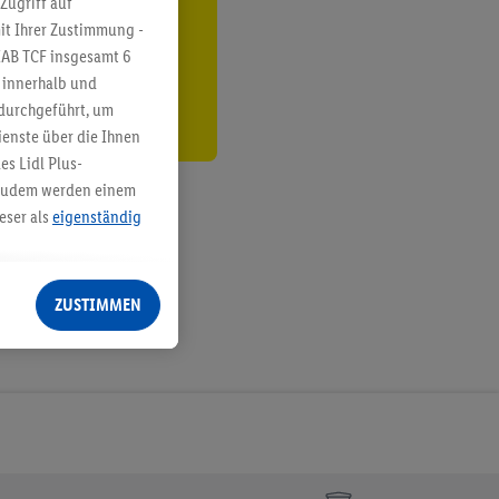
Zugriff auf
it Ihrer Zustimmung -
den
IAB TCF insgesamt
6
g innerhalb und
 durchgeführt, um
enste über die Ihnen
s Lidl Plus-
. Zudem werden einem
eser als
eigenständig
eren Diensten
Lidl-Dienste, Ihr
ZUSTIMMEN
echt - sowie Ihre
ch dem Speichern von
sogenannten
 zur Leistungs-/
ur technischen
n Ihr bestehendes Lidl