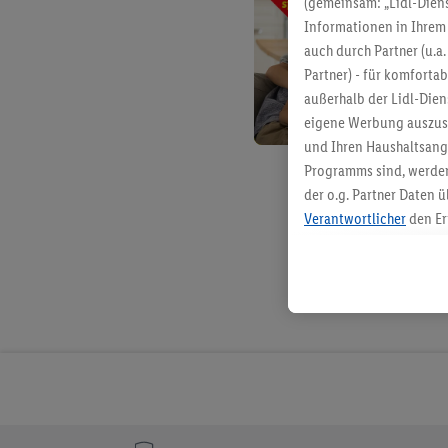
(gemeinsam: „Lidl-Diens
Informationen in Ihrem 
auch durch Partner (u.a
Partner) - für komforta
außerhalb der Lidl-Die
eigene Werbung auszust
und Ihren Haushaltsang
Programms sind, werden
der o.g. Partner Daten ü
Verantwortlicher
den Er
Die Erstellung personal
angereicherten Profilen
Kaufverhalten in den Li
genauen Standortdaten)
und/ oder dem Zugriff 
Segmenten). Im Zusamme
Erfolgsmessung der Wer
Sicherung und Optimie
Sofern Sie hier Ihre Zus