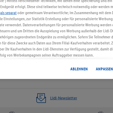
te“) mittels verschiedener Techniken, mit denen eine Speicherung und ein 
Endgerät erfolgt. Diese sind teilweise technisch notwendig oder werden m
Jetzt zum Newsletter anmel
.
als separat
oder gemeinsam Verantwortliche; im Zusammenhang mit dem 
ble Einstellungen, zur Statistik-Erstellung oder für personalisierte Werbun
Gutschein sichern!
nste verwendet. Datenverarbeitungen für personalisierte Werbung werden
euern und um Dritten die Ausspielung von Werbung außerhalb der Lidl-Di
ehörigen zugeordneten Endgeräte zu ermöglichen. Sofern Sie Teilnehmer de
 für diese Zwecke auch Daten aus Ihrem Filial-Kaufverhalten verarbeitet
ber Ihr Kaufverhalten in den Lidl-Diensten zur Verfügung gestellt, damit di
folg von Werbekampagnen seiner Auftraggeber messen kann.
isierter Werbung basiert auf der Generierung von auch mit Daten von and
. Dies umfasst die Zusammenführung von Daten (z.B. über Ihre Nutzung der 
ABLEHNEN
ANPASSEN
dl-Diensten, Informationen aus Ihrem Kundenkonto - z.B. Alter oder Geschl
 auch über verschiedene Endgeräte und Lidl-Dienste hinweg einschließli
auf Informationen auf Ihren Endgeräten zur Erstellung von Zielgruppen (
nhang mit dem Ausspielen dieser Werbung erfolgen Verarbeitungen auch
bung, zur Zielgruppenforschung, zur Entwicklung von Angeboten sowie z
Lidl-Newsletter
rung dieser Werbeausspielungen.
timmung dazu erteilen und danach ein Lidl Plus-Konto erstellen bzw. sich i