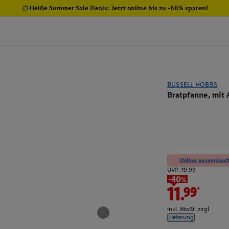
Heiße Summer Sale Deals: Jetzt online bis zu -66% sparen!
RUSSELL HOBBS
Bratpfanne, mit 
Online ausverkauft
UVP:
19.99
-40%
11.99*
inkl. MwSt. zzgl.
Lieferung